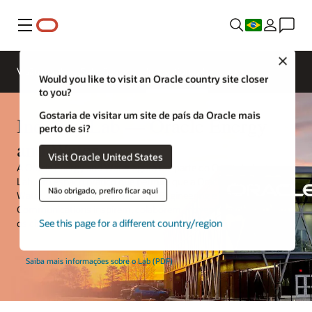
Menu
Clos
Visão geral
Soluções
Innovation Lab
Would you like to visit an Oracle country site closer
to you?
Gostaria de visitar um site de país da Oracle mais
Industry Lab — Oracle Energy
perto de si?
and Water
Visit Oracle United States
A Oracle Energy and Water agora faz parte do Oracle Industry
Lab, um espaço prático que permite que a Oracle Energy and
Não obrigado, prefiro ficar aqui
Water, a Oracle Construction and Engineering e a Oracle
Communications inspirem, colaborem, inovem e explorem com
os clientes.
See this page for a different country/region
Saiba mais informações sobre o Lab (PDF)