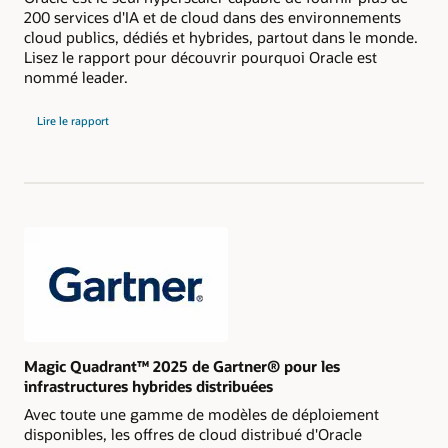
200 services d'IA et de cloud dans des environnements
cloud publics, dédiés et hybrides, partout dans le monde.
Lisez le rapport pour découvrir pourquoi Oracle est
nommé leader.
sur
Lire le rapport
le
Magic
Quadrant
2024
de
Gartner
pour
les
services
de
plateforme
cloud
stratégiques
Magic Quadrant™ 2025 de Gartner® pour les
infrastructures hybrides distribuées
Avec toute une gamme de modèles de déploiement
disponibles, les offres de cloud distribué d'Oracle