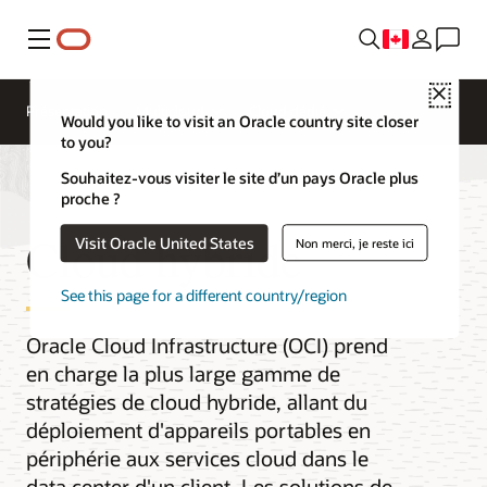
Menu
Close
Présentation
Multicloud
Cloud dédié
Would you like to visit an Oracle country site closer
to you?
Souhaitez-vous visiter le site d’un pays Oracle plus
proche ?
Cloud hybride
Visit Oracle United States
Non merci, je reste ici
See this page for a different country/region
Oracle Cloud Infrastructure (OCI) prend
en charge la plus large gamme de
stratégies de cloud hybride, allant du
déploiement d'appareils portables en
périphérie aux services cloud dans le
data center d'un client. Les solutions de