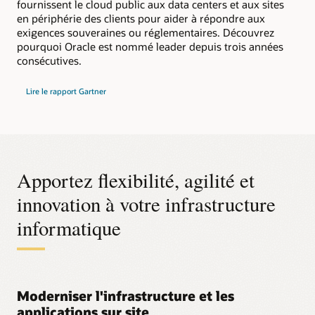
fournissent le cloud public aux data centers et aux sites
en périphérie des clients pour aider à répondre aux
exigences souveraines ou réglementaires. Découvrez
pourquoi Oracle est nommé leader depuis trois années
consécutives.
sur
Lire le rapport Gartner
le
Magic
Quadrant
2025
de
Gartner
pour
les
infrastructures
Apportez flexibilité, agilité et
hybrides
distribuées
innovation à votre infrastructure
informatique
Moderniser l'infrastructure et les
applications sur site