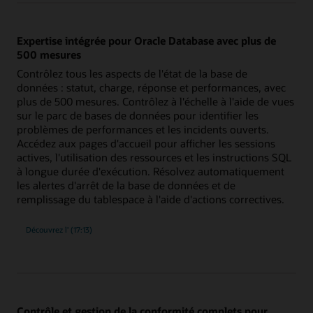
incidents
à
la
résolution
Expertise intégrée pour Oracle Database avec plus de
500 mesures
Contrôlez tous les aspects de l'état de la base de
données : statut, charge, réponse et performances, avec
plus de 500 mesures. Contrôlez à l'échelle à l'aide de vues
sur le parc de bases de données pour identifier les
problèmes de performances et les incidents ouverts.
Accédez aux pages d'accueil pour afficher les sessions
actives, l'utilisation des ressources et les instructions SQL
à longue durée d'exécution. Résolvez automatiquement
les alertes d'arrêt de la base de données et de
remplissage du tablespace à l'aide d'actions correctives.
expertise
Découvrez l'
(17:13)
intégrée
d'Oracle
Database
avec
plus
de
500 mesures
Contrôle et gestion de la conformité complets pour