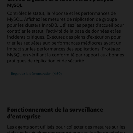
MySQL
Contrôlez le statut, la réponse et les performances de
MySQL. Affichez les mesures de réplication de groupe
pour les clusters InnoDB. Utilisez les pages d'accueil pour
contrôler le statut, l'activité de la base de données et les
incidents critiques. Exécutez des plans d'exécution pour
trier les requêtes aux performances médiocres ayant un
impact sur les performances des applications. Protégez
MySQL en vérifiant la conformité par rapport aux bonnes
pratiques de réplication et de sécurité.
du
Regardez la démonstration
(4:30)
contrôle
et
de
la
gestion
complètes
de
la
conformité
Fonctionnement de la surveillance
pour
MySQL
d'entreprise
Les agents sont utilisés pour collecter des mesures sur les
cibles et les évaluer par rapport aux seuils afin de générer