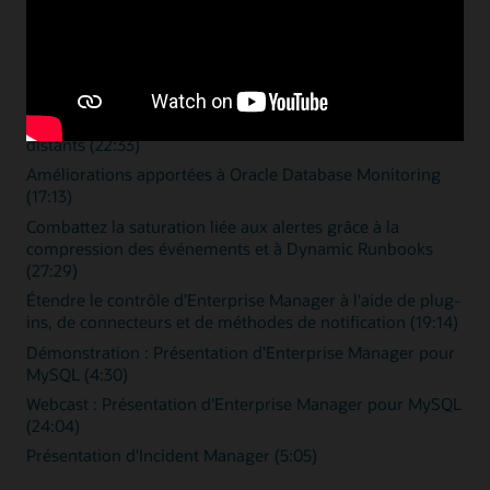
Vidéos de présentation
Contrôle sans temps d'arrêt (15:46)
Simplifier le contrôle de base de données à l'aide d'agents
distants (22:33)
Améliorations apportées à Oracle Database Monitoring
(17:13)
Combattez la saturation liée aux alertes grâce à la
compression des événements et à Dynamic Runbooks
(27:29)
Étendre le contrôle d'Enterprise Manager à l'aide de plug-
ins, de connecteurs et de méthodes de notification (19:14)
Démonstration : Présentation d'Enterprise Manager pour
MySQL (4:30)
Webcast : Présentation d'Enterprise Manager pour MySQL
(24:04)
Présentation d'Incident Manager (5:05)