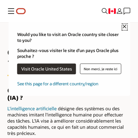
Menu
Close
Would you like to visit an Oracle country site closer
to you?
Qu'apporte l'IA dans la finance
Souhaitez-vous visiter le site d’un pays Oracle plus
proche ?
?
Visit Oracle United States
Non merci, je reste ici
See this page for a different country/region
Qu’est-ce que l’intelligence artificielle
(IA) ?
L'intelligence artificielle
désigne des systèmes ou des
machines imitant l'intelligence humaine pour effectuer
des tâches. L'IA vise à améliorer considérablement les
capacités humaines, ce qui en fait un atout commercial
très précieux.