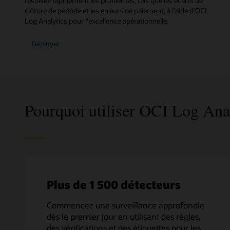
résolvez rapidement les problèmes, tels que les écarts de
clôture de période et les erreurs de paiement, à l'aide d'OCI
Log Analytics pour l'excellence opérationnelle.
l'application
Déployer
de
surveillance
E-
Business
Suite
Pourquoi utiliser OCI Log Anal
Plus de 1 500 détecteurs
Commencez une surveillance approfondie
dès le premier jour en utilisant des règles,
des vérifications et des étiquettes pour les