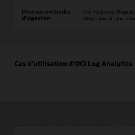
OCI,
Diverses méthodes
Des méthodes d'ingestio
un
d'ingestion
cloud
d'ingestion des journaux
tiers
ou
on-
premises,
génèrent
des
données
Cas d'utilisation d'OCI Log Analytics
de
journal
dans
différentes
formes,
formats
et
vitesse.
Collecteurs
de
journaux
: