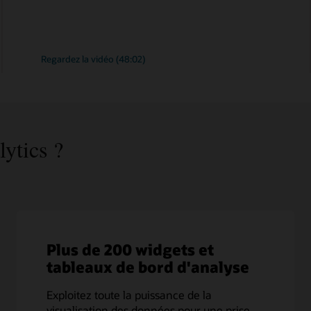
:
Regardez la vidéo (48:02)
Surveiller
les
applications
natives
du
cloud
exécutées
sur
ytics ?
Oracle
Database
Plus de 200 widgets et
tableaux de bord d'analyse
Exploitez toute la puissance de la
visualisation des données pour une prise