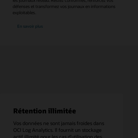
les journaux réseau. Restez conformes, renforcez vos
défenses et transformez vos journaux en informations
exploitables.
sur
En savoir plus
l'application
de
sécurité
et
de
surveillance
Rétention illimitée
Vos données ne sont jamais froides dans
OCI Log Analytics. Il fournit un stockage
actif illimité pour les cas d'utilisation des