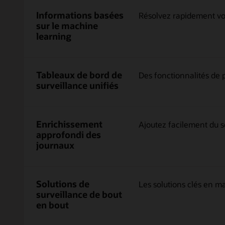
services
:
Informations basées
Résolvez rapidement vo
les
sur le machine
applications,
learning
les
conteneurs,
les
applications
Tableaux de bord de
Des fonctionnalités de pe
SaaS,
surveillance unifiés
l'infrastructure
et
les
Enrichissement
appareils
Ajoutez facilement du s
IoT,
approfondi des
l'infrastructure
journaux
et
les
services
Solutions de
cloud,
Les solutions clés en m
surveillance de bout
que
ce
en bout
soit
sur