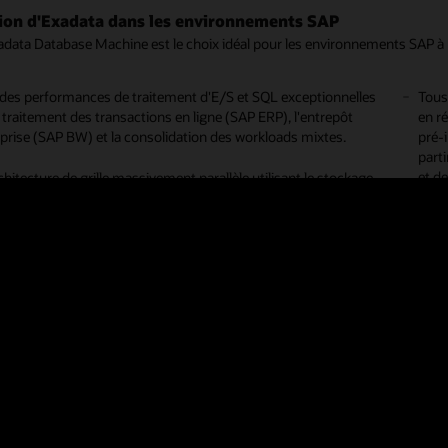
tion d'Exadata dans les environnements SAP
 19c Grid uniquement.
Aucu
adata Database Machine est le choix idéal pour les environnements SAP à 
disp
 19c Minimum 19.22
e des performances de traitement d'E/S et SQL exceptionnelles
Tous
Aucu
 traitement des transactions en ligne (SAP ERP), l'entrepôt
en r
Appl
rs de données Oracle sur ASM uniquement, et non sur ACFS.
eprise (SAP BW) et la consolidation des workloads mixtes.
pré-i
parti
d'informations, en particulier sur le processus de mise à jour de patches 
et de
hitecture de grille massivement parallèle utilisant le stockage
tabase Appliance (ODA) – Systèmes X10 pour SAP - 19.6
corr
 Exadata offre des performances extrêmes avec une évolutivité
uniqu
linéaire, augmentant considérablement la bande passante de
 Database Appliance
prête
 entre le serveur de base de données et le stockage. Le
ent intensif des requêtes et le scoring d'exploration des
s sont déchargés vers les serveurs de stockage, ce qui
Les 
che le traitement des données SAP pour améliorer les
Exad
mances des requêtes et la simultanéité d'accès aux données.
plat
nive
 Exadata