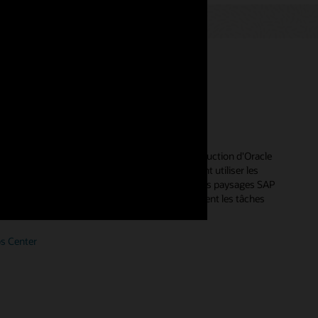
ems dans le centre de données
ation des paysages SAP sur les systèmes de production d'Oracle
tion des datacenters. Les administrateurs peuvent utiliser les
terprise Manager Ops Center de SAP pour gérer les paysages SAP
onctionnalités d'automatisation intégrées simplifient les tâches
 les demandes de gestion quotidiennes.
s Center