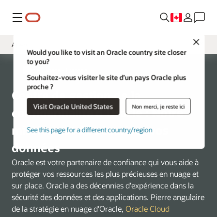
Menu
Close
Aperçu
Would you like to visit an Oracle country site closer
to you?
Security
Oracle Canada - Français
Souhaitez-vous visiter le site d’un pays Oracle plus
Privacy
proche ?
Centre de gestion de la
Compliance
Visit Oracle United States
Non merci, je reste ici
confidentialité d’Oracle : Notre
Availability
mission est de sécuriser vos
See this page for a different country/region
données
Oracle est votre partenaire de confiance qui vous aide à
protéger vos ressources les plus précieuses en nuage et
sur place. Oracle a des décennies d'expérience dans la
sécurité des données et des applications. Pierre angulaire
de la stratégie en nuage d'Oracle,
Oracle Cloud