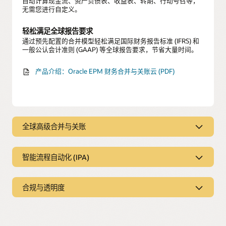
自动计算现金流、资产负债表、收益表、转期、行动号召等，
无需您进行自定义。
轻松满足全球报告要求
通过预先配置的合并模型轻松满足国际财务报告标准 (IFRS) 和
一般公认会计准则 (GAAP) 等全球报告要求，节省大量时间。
产品介绍：Oracle EPM 财务合并与关账云 (PDF)
全球高级合并与关账
全球高级合并与关账
智能流程自动化 (IPA)
复杂合并
使用预构建的财务合并特性，对任意层级的数据进行重新分
智能流程自动化 (IPA)
类、调整和清除，从而提高关账流程的准确性和速度；轻松使
用高度复杂的法律和管理汇总方法，满足独特的计算和报告需
合规与透明度
自动合并
求。
利用创新技术在后台自动进行财务合并而无需手动作业，从而
合规与透明度
提高效率。
KPI 管理
确保审计合规