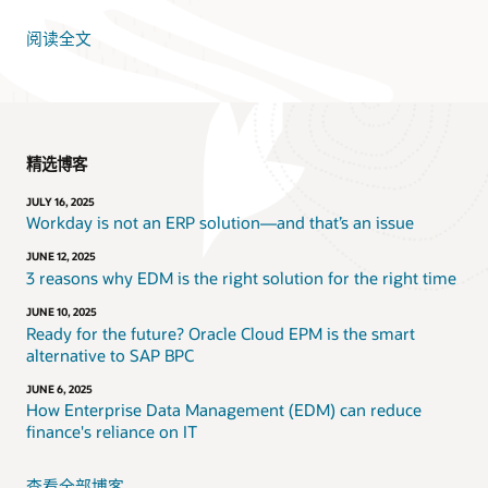
阅读全文
精选博客
JULY 16, 2025
Workday is not an ERP solution—and that’s an issue
JUNE 12, 2025
3 reasons why EDM is the right solution for the right time
JUNE 10, 2025
Ready for the future? Oracle Cloud EPM is the smart
alternative to SAP BPC
JUNE 6, 2025
How Enterprise Data Management (EDM) can reduce
finance's reliance on IT
查看全部博客