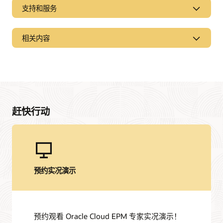
支持和服务
相关内容
本地产品
Oracle Hyperion Planning 是一个敏捷的计划解决方案，可助
您高效处理企业级计划、预算和预测工作，通过强大的建模框
架执行可靠的财务预测，经济高效地确保整个企业协调一致。
Oracle 文档库
赶快行动
查看 Hyperion 产品
Oracle Help Center 提供关于 Oracle 产品和服务的详细信息，
包括针对性解决方案、快速入门指南和进阶使用场景内容。
与同行交流
页面
查看文档
Cloud Customer Connect 是 Oracle 主要的在线云技术社区。
该社区拥有超过 20 万成员，旨在促进用户交流以及分享优秀实
预约实况演示
践、产品更新和反馈。
什么是 EPM？
立即加入
预约观看 Oracle Cloud EPM 专家实况演示！