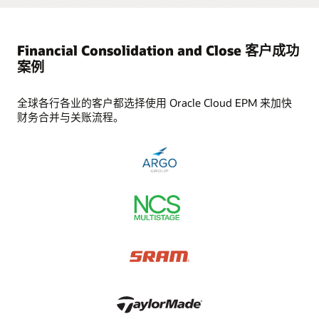
自动跟踪整个组织的关键指标，从而轻松完成财务关账。您可
编排互联关账
通过强制职责分离、数据变更、可视化计算和用户活动记录，
以使用现成可用的计算特性，或根据业务需求轻松创建个性化
确保日记账调整等一类任务透明和审计合规；随时查看哪些人
通过自动化的流程监视、集成和工作流功能，简化端到端关
计算方法。
做出了哪些更改。
账。集中管理日记账并将其直接过账到任意总账。
Financial Consolidation and Close 客户成功
自动化的公司间冲销
整合补充数据
自动在报告中生成述评
案例
使用自动化、标准的公司间冲销方法，从而减少手动操作。如
收集详细的辅助支持信息，构建全面的报表余额视图；利用易
通过生成述评来节省时间并增加洞察力。
需更多功能，可以提供定制。
于创建的模板进行签核、验证、从源头追溯，从而创建脚注、
报表分析以及跟踪详细信息。
全球各行各业的客户都选择使用 Oracle Cloud EPM 来加快
网播：企业绩效管理中的新兴技术
货币换算
财务合并与关账流程。
使用标准或可自定义的货币换算方法提高合并准确性。
视频：Argo 为员工提供统一的技术 (2:11)
全球合并
利用 GAAP 驱动的应用（包括全面的货币支持、公司间冲销、
股本冲销、调整以及详细的数据源跟踪）执行全球化组织财务
合并。