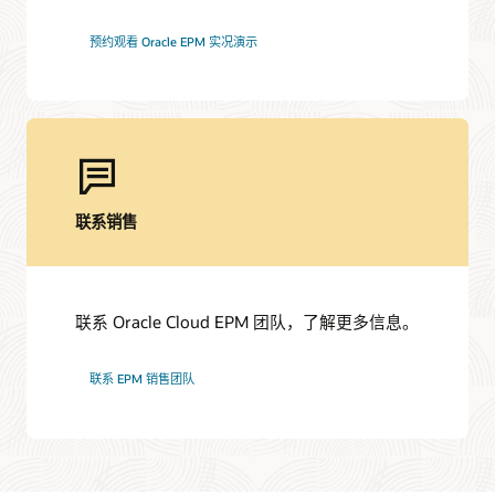
提升您的 Oracle Cloud EPM 技能
预约观看 Oracle EPM 实况演示
甲骨文技术人才发展部提供丰富的学习解决方案，可帮助您培
养技能、验证专业知识和加速云技术采用。立即访问 Oracle
支持
Learning Explorer 计划，免费获取基本培训和认证。
My Oracle Support
开始免费学习
支持政策与实践
Customer Success Services
联系销售
学习资源
Cloud EPM 培训
服务
Oracle Guided Learning
联系 Oracle Cloud EPM 团队，了解更多信息。
Oracle Soar 迁移服务
Cloud EPM 认证
顾问咨询
联系 EPM 销售团队
查找合作伙伴