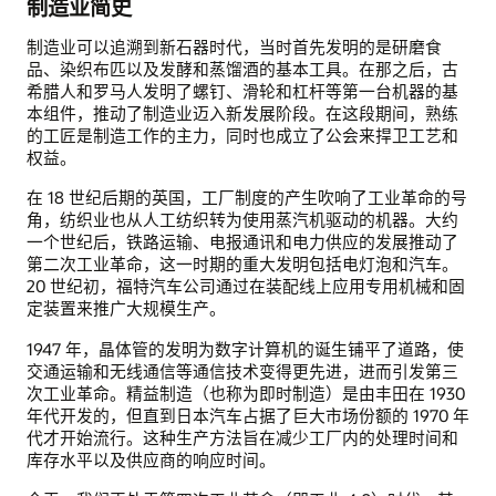
制造业简史
制造业可以追溯到新石器时代，当时首先发明的是研磨食
品、染织布匹以及发酵和蒸馏酒的基本工具。在那之后，古
希腊人和罗马人发明了螺钉、滑轮和杠杆等第一台机器的基
本组件，推动了制造业迈入新发展阶段。在这段期间，熟练
的工匠是制造工作的主力，同时也成立了公会来捍卫工艺和
权益。
在 18 世纪后期的英国，工厂制度的产生吹响了工业革命的号
角，纺织业也从人工纺织转为使用蒸汽机驱动的机器。大约
一个世纪后，铁路运输、电报通讯和电力供应的发展推动了
第二次工业革命，这一时期的重大发明包括电灯泡和汽车。
20 世纪初，福特汽车公司通过在装配线上应用专用机械和固
定装置来推广大规模生产。
1947 年，晶体管的发明为数字计算机的诞生铺平了道路，使
交通运输和无线通信等通信技术变得更先进，进而引发第三
次工业革命。精益制造（也称为即时制造）是由丰田在 1930
年代开发的，但直到日本汽车占据了巨大市场份额的 1970 年
代才开始流行。这种生产方法旨在减少工厂内的处理时间和
库存水平以及供应商的响应时间。