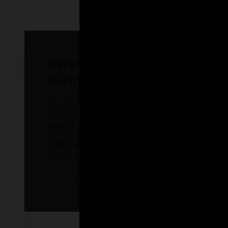
Vereinfachter Datenzugriff du
Partnerschaft von OCI und Az
„Der Zugriff auf Daten in mehreren Clouds ist etwas, was 
Database Service for Azure könnte FedEx Oracle Database
Analysefunktionen von Azure nutzen.“
– Rob Carter
Executive Vice President, FedEx
FedEx-Video ansehen (1:35)