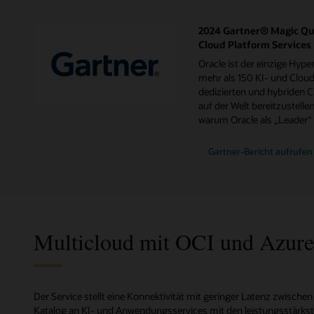
2024 Gartner® Magic Qu
Cloud Platform Services
Oracle ist der einzige Hypers
mehr als 150 KI- und Cloud-
dedizierten und hybriden
auf der Welt bereitzustellen
warum Oracle als „Leader“ 
zum
Gartner-Bericht
aufrufen
Gartner
Magic
Quadrant
2024
for
Strategic
Cloud
Platform
Multicloud mit OCI und Azure
Services
Der Service stellt eine Konnektivität mit geringer Latenz zwische
Katalog an KI- und Anwendungsservices mit den leistungsstärkst