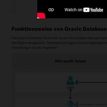
Funktionsweise von Oracle Database 
Das Oracle Database Service for Azure-Portal bietet eine optimie
Identitätsmanagement. Datenbankabfragen und Abfrageergebnisse
Verwaltung in Azure integrieren.