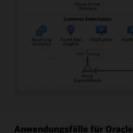
Das
Diagramm
zeigt
links
Microsoft
Anwendungsfälle für Oracle
Azure
und