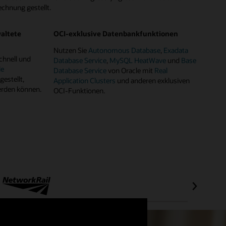
echnung gestellt.
altete
OCI-exklusive Datenbankfunktionen
Nutzen Sie
Autonomous Database
,
Exadata
hnell und
Database Service
,
MySQL HeatWave
und
Base
le
Database Service
von Oracle mit
Real
tgestellt,
Application Clusters
und anderen exklusiven
werden können.
OCI-Funktionen.