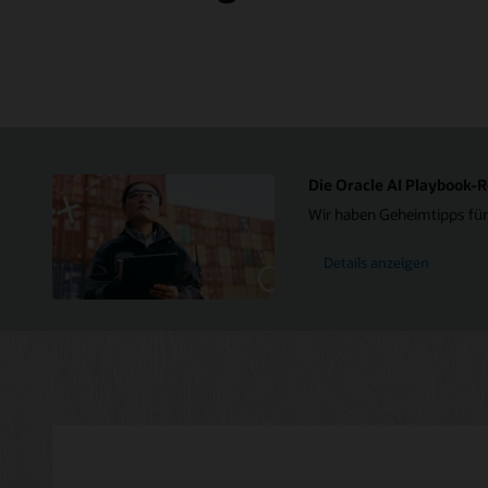
rechts
Oracle
Cloud
Infrastructure.
Der
Abschnitt
„Azure“
enthält
Symbole
für
Die Oracle AI Playbook-R
einen
Wir haben Geheimtipps für
Benutzer,
Azure
Active
Details anzeigen
Directory,
Azure
Log
Analytics,
Azure
App
Insights,
Anwendungen
und
Azure
ExpressRoute.
Der