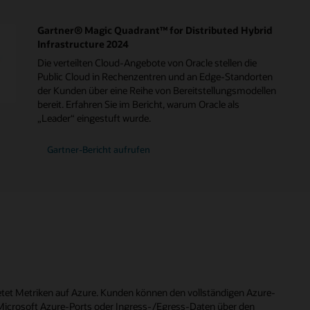
Gartner® Magic Quadrant™ for Distributed Hybrid
Infrastructure 2024
Die verteilten Cloud-Angebote von Oracle stellen die
Public Cloud in Rechenzentren und an Edge-Standorten
der Kunden über eine Reihe von Bereitstellungsmodellen
bereit. Erfahren Sie im Bericht, warum Oracle als
„Leader“ eingestuft wurde.
zum
Gartner-Bericht
aufrufen
2024
Gartner
Magic
Quadrant
for
Distributed
Hybrid
Infrastructure
bietet Metriken auf Azure. Kunden können den vollständigen Azure-
 Microsoft Azure-Ports oder Ingress-/Egress-Daten über den