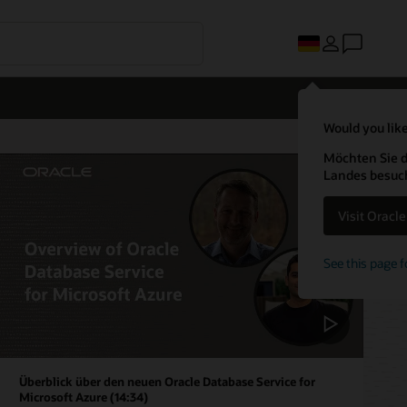
Would you like
Möchten Sie d
Landes besuc
Visit Oracl
See this page f
Überblick über den neuen Oracle Database Service for
Microsoft Azure (14:34)