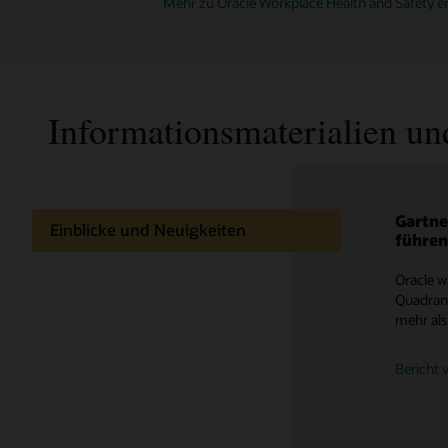
Mehr zu Oracle Workplace Health and Safety e
Informationsmaterialien un
Gartne
Einfac
Einblicke und Neuigkeiten
führen
Anfor
Wissen teilen
Oracle w
Entwerfe
Quadran
Hilfe de
mehr als
unterstü
Bericht 
Video an