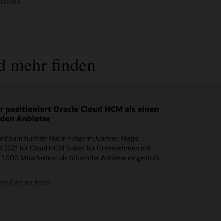
rfahren
d mehr finden
r positioniert Oracle Cloud HCM als einen
he Konfiguration von HR-Prozessen an Ihre
den Anbieter
derungen
ird zum fünften Mal in Folge im Gartner Magic
n und konfigurieren Sie Ihre HR-Workflows ohne die
t 2021 für Cloud HCM Suites für Unternehmen mit
r IT, um bestimmte Geschäftsanforderungen zu
 1.000 Mitarbeitern als führender Anbieter eingestuft.
tzen.
von Gartner lesen
sehen (3:17)