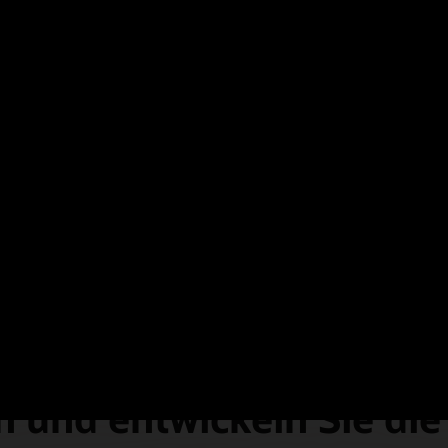
ir zu einer globalen und standardisierten 
as Talentmanagement deutlich zu verbessern
urazioni Generali
 und entwickeln Sie die 