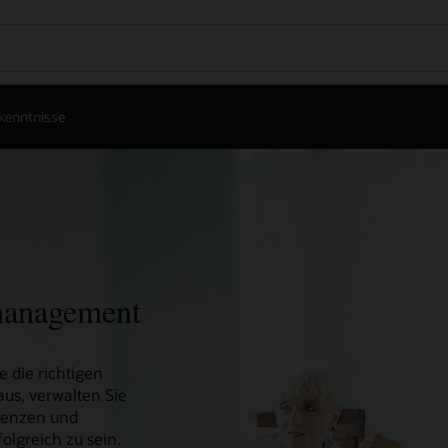
rkenntnisse
lmanagement
e die richtigen
aus, verwalten Sie
tenzen und
olgreich zu sein.