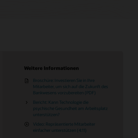
Weitere Informationen
Broschüre: Investieren Sie in Ihre
Produkttour: Sichern Sie sich die
Mitarbeiter, um sich auf die Zukunft des
Kontrolle über jede Phase des
Bankwesens vorzubereiten (PDF)
Talentlebenszyklus
Bericht: Kann Technologie die
psychische Gesundheit am Arbeitsplatz
unterstützen?
Video: Repräsentierte Mitarbeiter
einfacher unterstützen (4:11)