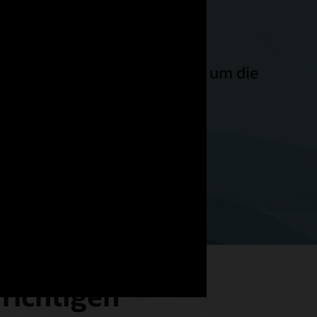
Personalmanagementfunktion, um die
.“
richtigen