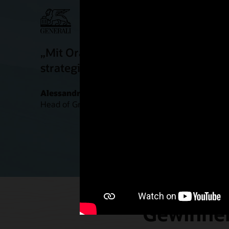
„Mit Oracle Cloud HCM wechselten w
strategische Personalplanung und d
Alessandro Protasoni
Head of Group Strategic Workforce Planning, Assic
Gewinnen