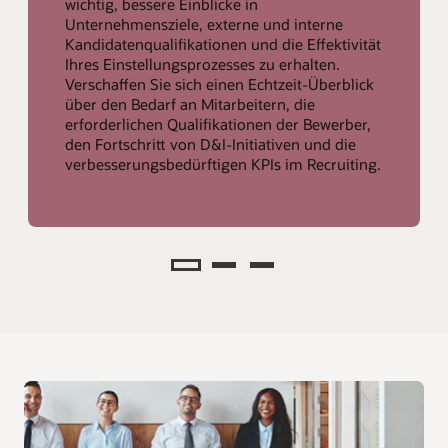
wichtig, bessere Einblicke in
Unternehmensziele, externe und interne
Kandidatenqualifikationen und die Effektivität
Ihres Einstellungsprozesses zu erhalten.
Verschaffen Sie sich einen Echtzeit-Überblick
über den Bedarf an Mitarbeitern, die
erforderlichen Qualifikationen der Bewerber,
den Fortschritt von D&I-Initiativen und die
verbesserungsbedürftigen KPIs im Recruiting.
Analysieren