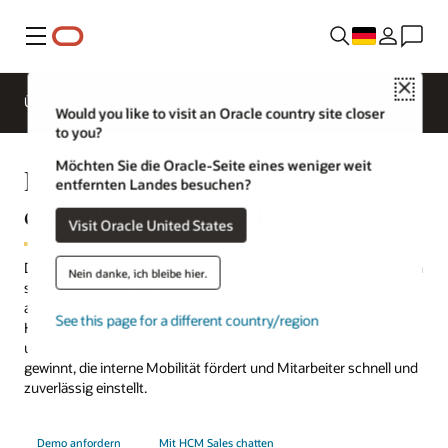
Menü
Close
Überblick
HCM für Branchen
Would you like to visit an Oracle country site closer
to you?
Möchten Sie die Oracle-Seite eines weniger weit
Recruiting für den Arbeitsplatz
entfernten Landes besuchen?
der Zukunft neu denken
Visit Oracle United States
Die Einstellungszahlen steigen zwar wieder, doch Sie müssen sich
Nein danke, ich bleibe hier.
schnell anpassen und neue Methoden finden, um Bewerber
anzusprechen. Oracle Recruiting, Teil von Oracle Fusion Cloud
See this page for a different country/region
Human Capital Management (HCM), kann dabei helfen, die Art
und Weise zu transformieren, wie Ihr Unternehmen Talente
gewinnt, die interne Mobilität fördert und Mitarbeiter schnell und
zuverlässig einstellt.
Demo anfordern
Mit HCM Sales chatten