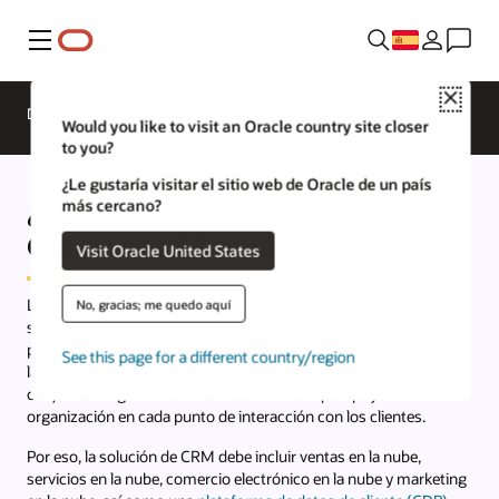
Menú
Close
Descripción general
Productos de CX
Would you like to visit an Oracle country site closer
to you?
¿Le gustaría visitar el sitio web de Oracle de un país
¿Qué es un sistema de CRM?
más cercano?
Guía de CRM completa.
Visit Oracle United States
La gestión de relaciones con el cliente (CRM) es un sistema de
No, gracias; me quedo aquí
software completo que gestiona las relaciones con los clientes,
pero no es una única solución. Para gestionar, analizar y mejorar
See this page for a different country/region
las relaciones con tus clientes de manera eficaz, necesitas un
conjunto integral de soluciones en la nube que apoye a tu
organización en cada punto de interacción con los clientes.
Por eso, la solución de CRM debe incluir ventas en la nube,
servicios en la nube, comercio electrónico en la nube y marketing