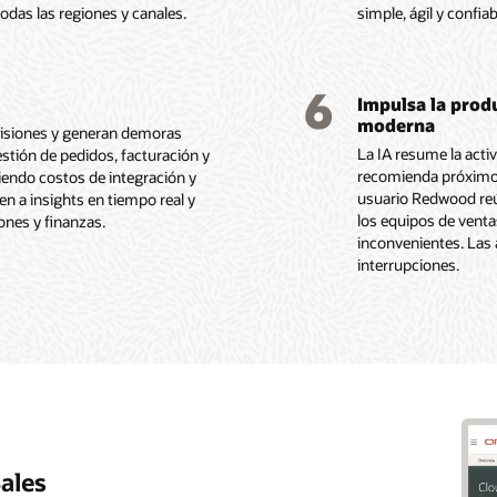
das las regiones y canales.
simple, ágil y confiab
6
Impulsa la produ
moderna
cisiones y generan demoras
La IA resume la acti
estión de pedidos, facturación y
recomienda próximos 
endo costos de integración y
usuario Redwood reún
en a insights en tiempo real y
los equipos de venta
ones y finanzas.
inconvenientes. Las 
interrupciones.
Sales