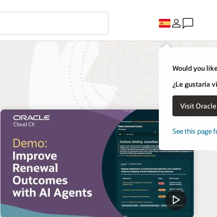
Would you like
¿Le gustaría v
Visit Oracl
See this page f