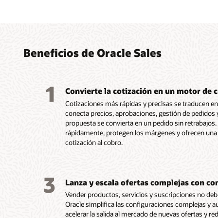
Ayuda
Gener
Habil
Lanza
Recom
más e
menos
todos
recur
con i
guiad
insigh
prede
Beneficios de Oracle Sales
Ofrece 
Automat
acceso 
de comi
Ofrece
Automat
Posibili
configur
errores 
Center,
los pre
ingreso
1
renovar
Ofrece 
ventas 
cotizac
suscrip
Convierte la cotización en un motor de 
Integra
visión 
de form
minutos
modelos
Cotizaciones más rápidas y precisas se traducen en
para ma
progres
riesgos 
Mantien
desde u
conecta precios, aprobaciones, gestión de pedidos 
aprobac
Se inte
las seña
consist
Automat
propuesta se convierta en un pedido sin retrabajos
alinead
nativa 
recomie
márgen
factura
rápidamente, protegen los márgenes y ofrecen una e
canales
Fusion
ayudar 
oportun
de ingr
cotización al cobro.
Ofrece 
Fusion
decisio
Se ejec
Ayuda a
donde 
garantiz
manera
Oracle 
antelac
pueden 
intelige
Oracle 
cancela
suscrip
3
Prioriz
Enterpr
oportun
Lanza y escala ofertas complejas con co
opcione
clave p
(ERP)
Vender productos, servicios y suscripciones no deb
en los 
Order 
Oracle simplifica las configuraciones complejas y a
Reduce 
acelerar la salida al mercado de nuevas ofertas y re
adminis