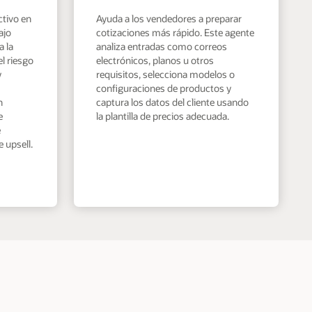
ctivo en
Ayuda a los vendedores a preparar
ajo
cotizaciones más rápido. Este agente
a la
analiza entradas como correos
el riesgo
electrónicos, planos u otros
y
requisitos, selecciona modelos o
configuraciones de productos y
n
captura los datos del cliente usando
e
la plantilla de precios adecuada.
e
 upsell.