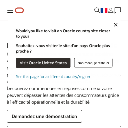
Menu
Close
Secteurs d’activité
Would you like to visit an Oracle country site closer
to you?
Biens de consommation emballés
Souhaitez-vous visiter le site d’un pays Oracle plus
proche ?
Générez de nouvelles sources de revenus et accélérez
votre commercialisation, améliorez la résilience de votre
Visit Oracle United States
Non merci, je reste ici
chaîne logistique, fidélisez votre marque, simplifiez la
production et l'exécution de vos commandes et gérez vos
See this page for a different country/region
effectifs à l'aide de solutions intégrées d'Oracle.
Découvrez comment des entreprises comme la vôtre
peuvent dépasser les attentes des consommateurs grâce
à l'efficacité opérationnelle et la durabilité.
Demandez une démonstration