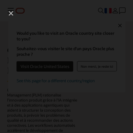
Menu
Close
Would you like to visit an Oracle country site closer
to you?
Oracle Fusion Cloud
Souhaitez-vous visiter le site d’un pays Oracle plus
proche ?
Product Lifecycle
Visit Oracle United States
Non merci, je reste ici
Management
See this page for a different country/region
Oracle Fusion Cloud Product Lifecycle
Management (PLM) rationalise
l’innovation produit grâce à l’IA intégrée
et à des applications agentiques qui
aident à structurer la conception des
produits, à prévoir les problèmes de
qualité et à recommander des actions
correctives. Les workflows automatisés
accélèrent le développement de