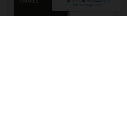
Fonctionnalité d’IA générative pour la description
de l’article
Découvrez comment les fonctionnalités
d’intelligence produit basées sur l’IA d’Oracle
aident les équipes à analyser plus rapidement les
données produit, à faire émerger des insights
exploitables et à améliorer la prise de décision tout
au long du cycle de vie des produits.
Regardez la vidéo sur la description de l’article
(1:00)