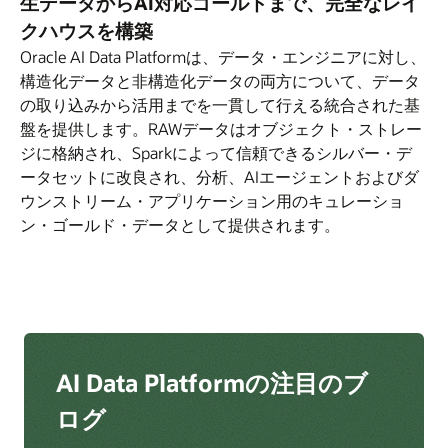
生データからAI対応ゴールドまで、完全なレイ
ラ
ラ
クハウスを構築
イ
イ
Oracle AI Data Platformは、データ・エンジニアに対し、
ド
ド
構造化データと非構造化データの両方について、データ
の取り込みから活用までを一貫して行える統合された基
盤を提供します。RAWデータはオブジェクト・ストレー
ジに格納され、Sparkによって信頼できるシルバー・デ
ータセットに改良され、分析、AIエージェントおよびダ
ウンストリーム・アプリケーション用のキュレーショ
ン・ゴールド・データとして提供されます。
AI Data Platformの注目のブ
ログ