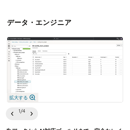
データ・エンジニア
拡大する
1/4
前
次
の
の
ス
ス