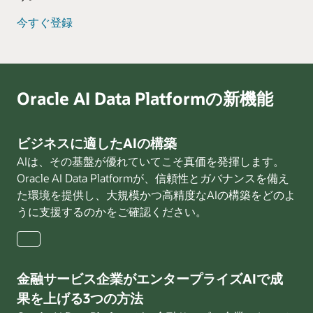
今すぐ登録
Oracle AI Data Platformの新機能
ビジネスに適したAIの構築
AIは、その基盤が優れていてこそ真価を発揮します。
Oracle AI Data Platformが、信頼性とガバナンスを備え
た環境を提供し、大規模かつ高精度なAIの構築をどのよ
うに支援するのかをご確認ください。
ビ
ジ
ネ
金融サービス企業がエンタープライズAIで成
ス
果を上げる3つの方法
に