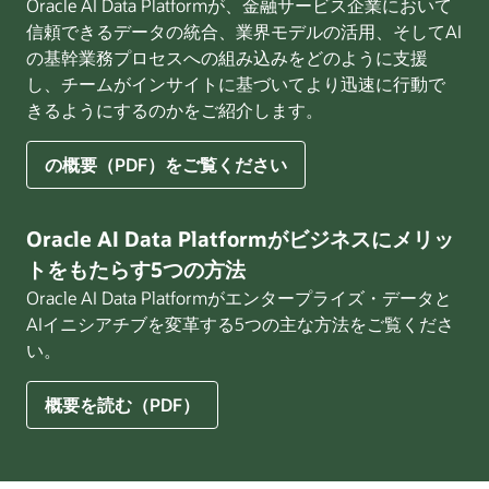
Oracle AI Data Platformが、金融サービス企業において
適
信頼できるデータの統合、業界モデルの活用、そしてAI
し
の基幹業務プロセスへの組み込みをどのように支援
た
し、チームがインサイトに基づいてより迅速に行動で
AI
きるようにするのかをご紹介します。
を
構
築
エ
の概要（PDF）をご覧ください
す
ン
る
タ
た
ー
Oracle AI Data Platformがビジネスにメリッ
め
プ
トをもたらす5つの方法
の
ラ
Oracle AI Data Platformがエンタープライズ・データと
ソ
イ
AIイニシアチブを変革する5つの主な方法をご覧くださ
リ
ズ
い。
ュ
AI
ー
が
シ
金
Oracle
概要を読む（PDF）
ョ
融
AI
ン
サ
Data
概
ー
Platform