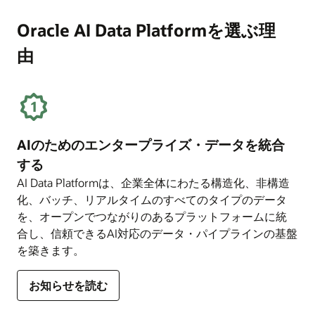
要
ビ
が
（PDF）
ス
ビ
Oracle AI Data Platformを選ぶ理
を
企
ジ
読
由
業
ネ
む
の
ス
支
に
払
メ
い
リ
を
ッ
AIのためのエンタープライズ・データを統合
支
ト
援
を
する
す
も
AI Data Platformは、企業全体にわたる構造化、非構造
る
た
化、バッチ、リアルタイムのすべてのタイプのデータ
3
ら
を、オープンでつながりのあるプラットフォームに統
つ
す
合し、信頼できるAI対応のデータ・パイプラインの基盤
の
5
を築きます。
方
つ
法
の
に
方
お知らせを読む
つ
法