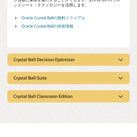
ッドシート・テクノロジーを活用します。
Oracle Crystal Ballの無料トライアル
Oracle Crystal Ballの技術情報
Crystal Ball Decision Optimizer
強力な最適化
Crystal Ball Suite
Crystal BallのオプションであるCrystal Ball Decision Optimizer
は、モンテカルロ・シミュレーションに高度な最適化の機能
を追加します。
Crystal Ball Classroom Edition
不確実性管理のための完全なパッケー
意思決定の改善
ジ
リスクを引き起こす主要なインプットを特定し、軽減しま
教育界向けフル機能バージョン
Oracle Crystal Ball Suiteは、モンテカルロ・シミュレー
す。ばらつきや制約を考慮しつつ、最適な意思決定をしま
ション、予測、最適化のためのスプレッドシート・ベー
す。
スのソリューションです。この完全なパッケージは、
Oracle Crystal Ball Classroom Editionは、教育界向けに
Crystal BallとCrystal Ball Decision Optimizerを組み合わ
提供されているソフトウェアのフル機能バージョンで