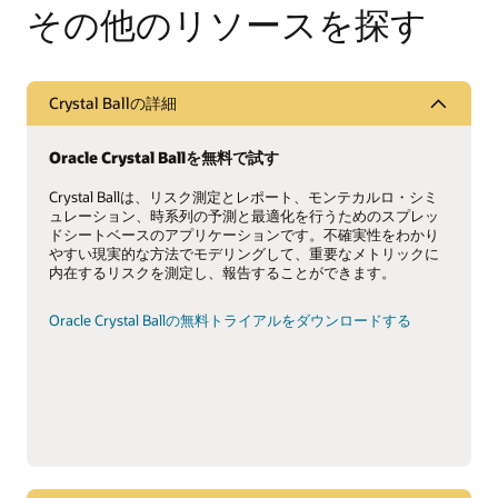
調査結果の共有
せて、強力なリスク分析と不確実性管理を実現します。
す。このソリューションには、Crystal Ballと、モンテカ
その他のリソースを探す
ルロ・シミュレーションに最適化を加えたCrystal Ballの
グラフ、チャート、レポートを通じて調査結果を共有し、決
不確実性のモデル化
オプションであるCrystal Ball Decision Optimizerが含ま
定を裏付けます。(Crystal Ballライセンスが必要です。)
れます。Crystal Ball Classroom Editionは、学生版と教
員版の両方のバージョンが提供されています。
Crystal Ballの現実的でわかりやすい不確実性のモデリン
Oracle Crystal Ballの無料トライアル
Crystal Ballの詳細
グ方法を活用して、重要なメトリックに内在するリスク
学生版
を測定し、報告することができます。
デモのリクエスト
Oracle Crystal Ballを無料で試す
シックスシグマ・アプリケーション用
Oracle Crystal Ball Classroom Student Editionは、授業用
ソフトウェアOracle Crystal Ballのフル機能、自己完結型
のメトリックを取得
Crystal Ballは、リスク測定とレポート、モンテカルロ・シミ
の期間限定版で、ライセンス期間は1年および2年から選
ュレーション、時系列の予測と最適化を行うためのスプレッ
択可能です。このバージョンは、商用製品と同じもの
Crystal Ballの時系列予測、分析ツールやレポート、シッ
ドシートベースのアプリケーションです。不確実性をわかり
で、学術予算に合わせた手頃な価格であることが利点で
クスシグマ・アプリケーション用の機能メトリック、そ
やすい現実的な方法でモデリングして、重要なメトリックに
す。25席以上からご購入いただけます。テクニカル・サ
して充実した追加ツールでモデルを分析します。
内在するリスクを測定し、報告することができます。
ポートは提供しておりません。
実現可能なソリューションの特定
教員版
Oracle Crystal Ballの無料トライアルをダウンロードする
Crystal Ball Decision Optimizerを使用して、ビジネス、
Oracle Crystal Ball Classroom Faculty Editionは、大学や
財務、業務用のスプレッドシート・モデルに対して、リ
専門学校の教員向けに特別に設計された、全機能を備え
スクとリターンのプロファイル、目的、および要件を満
た無期限版のCrystal Ballソフトウェアです。このバージ
たす実現可能なソリューションを特定します。
ョンは、商用製品と同じもので、教員予算に合わせた手
頃な価格であることが利点です。テクニカル・サポート
最適なビジネス成果の見極め
をご利用いただけます。
インプットに値の範囲を簡単に割り当て、結果とその確
パンフレット: Crystal Ballの高等教育向け管理ソリュ