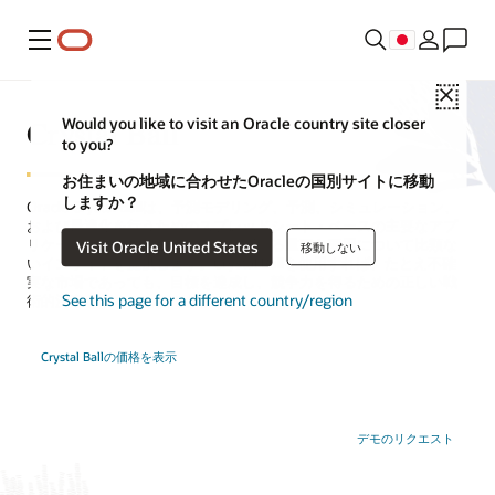
メニュー
Close
Crystal Ball
Would you like to visit an Oracle country site closer
to you?
お住まいの地域に合わせたOracleの国別サイトに移動
しますか？
Oracle Crystal Ballは、予測モデリング、予測、シミュレーション、
および最適化を行うためのスプレッドシート・ベースの主要なアプ
リケーションであり、リスクに影響する重要な要因について比類な
Visit Oracle United States
移動しない
いインサイトを提供します。Crystal Ballを使用すれば、たとえ不確
実な市場であっても、目標を達成し、競争力を得るための正しい戦
See this page for a different country/region
術的決定を下すことができます。
Crystal Ballの価格を表示
デモのリクエスト