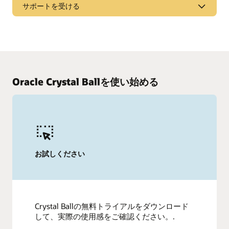
率を予測することができます。不確実性を考慮しなが
サポートを受ける
ーション（PDF）
ら、最高のビジネス成果を見極めます。時系列予報と回
データシート: 授業向けCrystal Ball（PDF）
帰を用いて、過去のデータを分析します。
オラクルサポートに連絡
リスク分析結果の伝達
Oracle Supportにお電話でお問い合わせいただく場合は、お
住まいの国のOracle Supportのホットラインと連絡先の一覧
最もリスクをもたらすインプットを特定して、リスクを
をご参照ください。
軽減します。包括的なモデル例を用いて、リスク分析結
果を効果的に表示および伝達します。
Oracle Crystal Ballを使い始める
My Oracle Supportへのサインイン
Crystal Ballの価格を表示
Oracleサポート
デモのリクエスト
お試しください
Crystal Ballの無料トライアルをダウンロード
して、実際の使用感をご確認ください。.