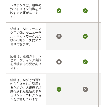
え
レスポンスは、組織の
レスポンスは、組織の
深いドメイン知識を反
深いドメイン知識を反
映する必要がありま
映する必要がありま
は
は
す。
す。
い
い
組織は、AIトレーニン
組織は、AIトレーニン
グ用の強力なニューラ
グ用の強力なニューラ
ル・ネットワークおよ
ル・ネットワークおよ
びGPUリソースにアク
びGPUリソースにアク
い
は
セスできます。
セスできます。
い
い
え
応答は、組織のトーン
応答は、組織のトーン
とマーケティング言語
とマーケティング言語
を反映する必要があり
を反映する必要があり
い
は
ます。
ます。
い
い
え
組織は、AIがその回答
組織は、AIがその回答
から引き出し、引用す
から引き出し、引用す
るための、大規模で組
るための、大規模で組
織化された最新のドキ
織化された最新のドキ
は
い
ュメント・コレクショ
ュメント・コレクショ
い
い
ンを所有しています。
ンを所有しています。
え