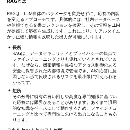
RAGとは
RAGは、LLM自体のパラメータを変更せずに、応答の内容
を変えるアプローチです。具体的には、社内データベース
や信頼できる文書コレクションを検索し、その情報をLLM
が参照して応答を生成します。これにより、リアルタイム
かつ正確な情報を反映した出力が可能になります。
長所
RAGは、データセキュリティとプライバシーの観点で
ファインチューニングよりも優れているとされていま
す。なぜなら、機密情報を厳格なアクセス制御のある
安全に保管された内部環境で管理でき、AIの応答に意
図しない形で反映されるリスクを最小限に抑えられる
からです。
短所
その分野に特有の言い回しや高度な専門知識に基づい
た応答には限界があることがあります。あくまで汎用
的な知識をベースにして動作するため、ファインチュ
ーニングと比べて専門性に欠ける出力になることもあ
ります。
スキルセットとコスト比較