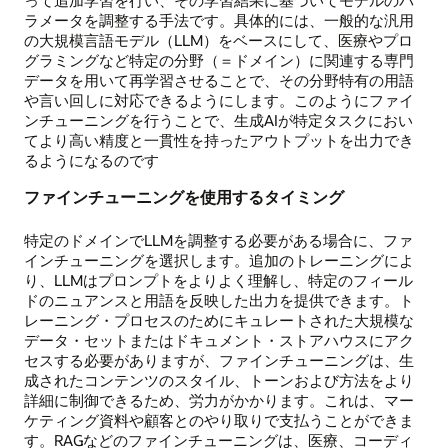
って追加学習を行い、その学習結果に基づいてモデルのパ
ラメータを調整する手法です。具体的には、一般的な汎用
の大規模言語モデル（LLM）をベースにして、医療やプロ
グラミングなど特定の分野（＝ドメイン）に関連する専門
データを用いて再学習させることで、その分野特有の用語
や言い回しに対応できるようにします。このようにファイ
ンチューニングを行うことで、生成AIが特定タスクにおい
てより高い精度と一貫性を持ったアウトプットを出力でき
るようになるのです
ファインチューニングを使用するタイミング
特定のドメインでLLMを調整する必要がある場合に、ファ
インチューニングを選択します。追加のトレーニングによ
り、LLMはプロンプトをよりよく理解し、特定のフィール
ドのニュアンスと用語を反映した出力を提供できます。ト
レーニング・プロセスのためにキュレートされた大規模な
データ・セットまたはドキュメント・ストアハウスにアク
セスする必要がありますが、ファインチューニングは、生
成されたコンテンツのスタイル、トーンおよび方法をより
詳細に制御できるため、労力がかかります。これは、マー
ケティング資料や顧客とのやり取りで支払うことができま
す。RAGなどのファインチューニングは、医療、コーディ