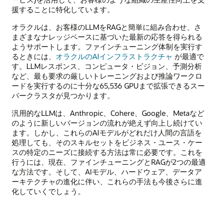
援することに特化しています。
オラクルは、お客様のLLMをRAGと簡単に組み合わせ、さ
まざまなナレッジベースに基づいた最新の応答を得られる
ようサポートします。ファインチューニング体制を実行す
るときには、
オラクルのAIインフラストラクチャ
が最適で
す。LLMレスポンス、コンピュータ・ビジョン、予測分析
など、最も要求の厳しいトレーニングおよび推論ワークロ
ードを実行するのに十分な65,536 GPUまで拡張できるスー
パークラスタが見つかります。
汎用的なLLMは、Anthropic、Cohere、Google、Metaなど
のように新しいバージョンの流れが絶えず向上し続けてい
ます。しかし、これらのAIモデルがどれだけ人間の言語を
処理しても、そのスキルセットをビジネス・ユース・ケー
スの特定のニーズに接続する方法は常に必要です。これを
行うには、現在、ファインチューニングとRAGが2つの最適
な方法です。そして、AIモデル、ハードウェア、データア
ーキテクチャの進化に伴い、これらの手法も今後さらに進
化していくでしょう。