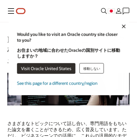
メニュー
Close
Would you like to visit an Oracle country site closer
RAGとファインチューニング:
to you?
検討のポイント
お住まいの地域に合わせたOracleの国別サイトに移動
しますか？
Jeffrey Erickson | シニア・ライター | 2024年11月21日
Visit Oracle United States
移動しない
See this page for a different country/region
さまざまなトピックについて話し合い、専門用語をもちい
た論文を書くことができるため、広く普及しています。た
だし、ビジネスシーンでの活用に、これらの汎用的なモデ