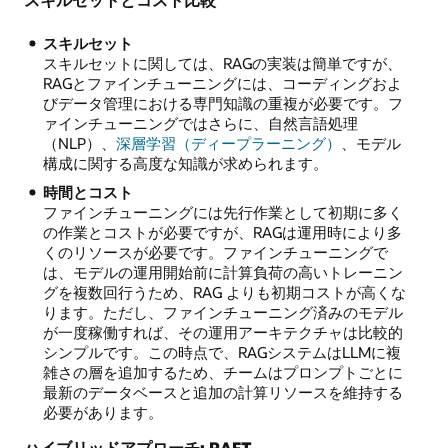
スキルセット
スキルセットに関しては、RAGの実装は簡単ですが、
RAGとファインチューニングには、コーディングおよ
びデータ管理における専門知識の重複が必要です。フ
ァインチューニングではさらに、自然言語処理
（NLP）、
深層学習（ディープラーニング）
、モデル
構成に関する高度な知識が求められます。
時間とコスト
ファインチューニングには先行作業として初期に多く
の作業とコストが必要ですが、RAGは運用時により多
くのリソースが必要です。ファインチューニングで
は、モデルの運用開始前に計算負荷の高いトレーニン
グを複数回行うため、RAG よりも初期コストが高くな
ります。ただし、ファインチューニング済みのモデル
が一度稼働すれば、その運用アーキテクチャは比較的
シンプルです。この時点で、RAGシステムはLLMに複
雑さの層を追加するため、チームはプロンプトごとに
最新のデータベースと追加の計算リソースを維持する
必要があります。
ハイブリッドアプローチ: RAFT