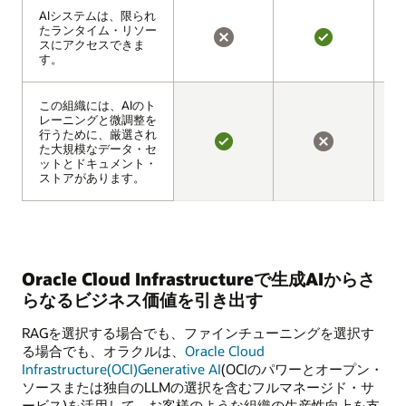
AIシステムは、限られ
AIシステムは、限られ
たランタイム・リソー
たランタイム・リソー
スにアクセスできま
スにアクセスできま
い
は
す。
す。
い
い
え
この組織には、AIのト
この組織には、AIのト
レーニングと微調整を
レーニングと微調整を
行うために、厳選され
行うために、厳選され
た大規模なデータ・セ
た大規模なデータ・セ
は
い
ットとドキュメント・
ットとドキュメント・
い
い
ストアがあります。
ストアがあります。
え
Oracle Cloud Infrastructureで生成AIからさ
らなるビジネス価値を引き出す
RAGを選択する場合でも、ファインチューニングを選択す
る場合でも、オラクルは、
Oracle Cloud
Infrastructure(OCI)Generative AI
(OCIのパワーとオープン・
ソースまたは独自のLLMの選択を含むフルマネージド・サ
ービス)を活用して、お客様のような組織の生産性向上を支