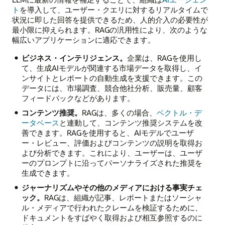
ト
を導入して、ユーザー・クエリに対するリアルタイムで
状況に即した回答を提供できるため、人的介入の必要性が
最小限に抑えられます。RAGの汎用性により、次のような
幅広いアプリケーションに適応できます。
ビジネス・インテリジェンス。
企業は、RAGを使用し
て、生成AIモデルが関連する市場データを取得し、イ
ンサイトとレポートの自動生成を支援できます。この
データには、市場調査、競合他社分析、販売量、顧客
フィードバックなどがあります。
コンテンツ推奨。
RAGは、多くの場合、
ベクトル・デ
ータベース
と連動して、コンテンツ推奨システムを改
善できます。RAGを使用すると、AIモデルでユーザ
ー・レビュー、評価およびコンテンツの説明を取得お
よび分析できます。これにより、ユーザーは、ユーザ
ーのプロンプトに沿ってパーソナライズされた推奨を
生成できます。
ジャーナリズムやその他のメディアにおける事実チェ
ック。
RAGは、組織が記事、レポートまたはソーシャ
ル・メディアで行われたクレームを検証するために、
ドキュメントをすばやく取得および相互参照するのに