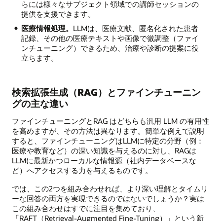
らには様々なサブジェクト領域での講師セッションの
提供を支援できます。
医療情報処理。
LLMは、医療文献、匿名化された患者
記録、その他の医療テキストや画像で微調整（ファイ
ンチューニング）できるため、治療や診断の提案に役
立ちます。
検索拡張生成（RAG）とファインチューニン
グの主な違い
ファインチューニングとRAG はどちらも汎用 LLM の有用性
を高めますが、その方法は異なります。簡単な例えで説明
すると、ファインチューニングはLLMに特定の分野（例：
医療や教育など）の深い知識を与えるのに対し、RAGは
LLMに最新かつローカルな情報源（社内データベースな
ど）へアクセスする力を与えるものです。
では、この2つを組み合わせれば、より深い理解とタイムリ
ーな回答の両方を実現できるのではないでしょうか？実は
この組み合わせはすでに注目を集めており、
「RAFT（Retrieval-Augmented Fine-Tuning）」という新