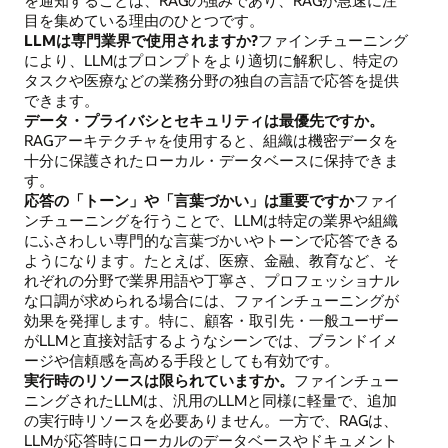
目を集めている理由のひとつです。
LLMは専門業界で使用されますか?
ファインチューニング
により、LLMはプロンプトをより適切に解釈し、特定の
タスクや医療などの業務分野の独自の言語で応答を提供
できます。
データ・プライバシとセキュリティは最優先ですか。
RAGアーキテクチャを使用すると、組織は機密データを
十分に保護されたローカル・データベースに保持できま
す。
応答の「トーン」や「言葉づかい」は重要ですか
ファイ
ンチューニングを行うことで、LLMは特定の業界や組織
にふさわしい専門的な言葉づかいやトーンで応答できる
ようになります。たとえば、医療、金融、教育など、そ
れぞれの分野で業界用語や丁寧さ、プロフェッショナル
な口調が求められる場合には、ファインチューニングが
効果を発揮します。特に、顧客・取引先・一般ユーザー
がLLMと直接対話するようなシーンでは、ブランドイメ
ージや信頼感を高める手段としても有効です。
実行時のリソースは限られていますか。
ファインチュー
ニングされたLLMは、汎用のLLMと同様に軽量で、追加
の実行時リソースを必要ありません。一方で、RAGは、
LLMが応答時にローカルのデータベースやドキュメント