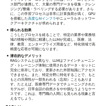
ス部門が連携して、大量の専門データを収集・クレン
ジング/整備・ラベリングする必要があります。さら
に、この学習プロセスは非常に計算負荷が高く、GPU
を搭載した
高度なAIインフラ
やニューラルネットワー
クアーキテクチャが求められます。
得られる効果
こうしたプロセスを経ることで、特定の業界や業務領
域の情報や用語に精通したLLMが完成し、医療、法
律、教育、エンタープライズ用途など、特化領域で高
精度な応答が可能になります。
潜在的なデメリット
RAGシステムとは異なり、LLMはファインチューニン
グ・トレーニング体制に使用されるデータ・セットに
完全に依存しており、更新された外部知識にアクセス
できません。また、特定分野に特化することで、もと
もとの汎用性が一部失われる（忘却）こともありま
す。たとえば、医療専門データでチューニングされた
モデルが、日常会話の自然さをやや損なうようなケー
スです。これは、専門職の人間にも見られる現象と言
えるでしょう。