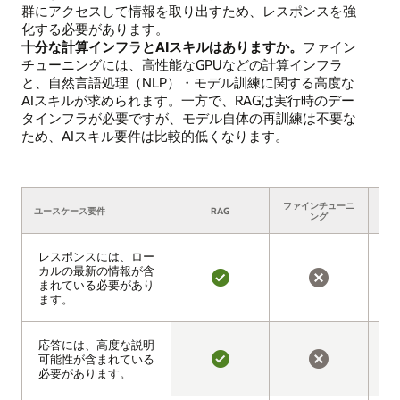
群にアクセスして情報を取り出すため、レスポンスを強
化する必要があります。
十分な計算インフラとAIスキルはありますか。
ファイン
チューニングには、高性能なGPUなどの計算インフラ
と、自然言語処理（NLP）・モデル訓練に関する高度な
AIスキルが求められます。一方で、RAGは実行時のデー
タインフラが必要ですが、モデル自体の再訓練は不要な
ため、AIスキル要件は比較的低くなります。
ファインチューニ
ユースケース要件
ユースケース要件
RAG
ング
レスポンスには、ロー
レスポンスには、ロー
カルの最新の情報が含
カルの最新の情報が含
まれている必要があり
まれている必要があり
は
い
ます。
ます。
い
い
え
応答には、高度な説明
応答には、高度な説明
可能性が含まれている
可能性が含まれている
必要があります。
必要があります。
は
い
い
い