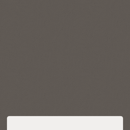
特長
2D空間データのデータ・
ロケーション追跡サーバー
モデルと包括的な分析
連絡先トレース組み込み関
高性能な並列空間処理
数
データ・ウェアハウスおよび分析ワーク
ロードの可用性を向上
標準ベースのSQLおよび
セルフサービス型Spatial
Java API
Studio
Autonomous Data Warehouseは、組込みのOracle Real
ネイティブでのJSONおよ
Application Clusters、パラレル・インフラストラクチャ、自
びRESTのサポート
動ディザスタ・リカバリおよびバックアップにより、
1
99.995%を超える可用性
を実現します。
可用性ステータス
オラクルのPaaS/IaaSパブリック・クラウド・サービス基
本資料を読む（PDF）
特長
自動ストレージ管理
Oracle Autonomous
Health Framework
可用性が最も高いアーキテ
クチャ
Oracle Real Application