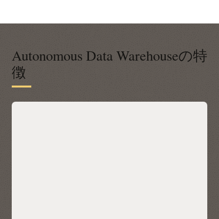
Autonomous Data Warehouseの特
徴
ビジネス・インサイトのための最新のデ
ータ・プラットフォーム
Oracle Autonomous Data Warehouseは、分析エンジンとデ
ータ・レイクハウス向けの最適化データ・ストアの両方にお
いて中心的な役割を果たしますユーザーは、Autonomous
Data Warehouseの強力なオープンSQL処理エンジンを使用し
て、レイクハウスにアクセスできます。組み込みのAI、機械
学習、グラフ、空間などで分析を実行することで、インサイ
トを得ることができます。組込みのコネクタを使用して複数
のクラウドおよびデータ・ストアにわたってデータを分析す
るか、非常に効率的なApache SparkおよびPython接続を使用
してデータを分析します。