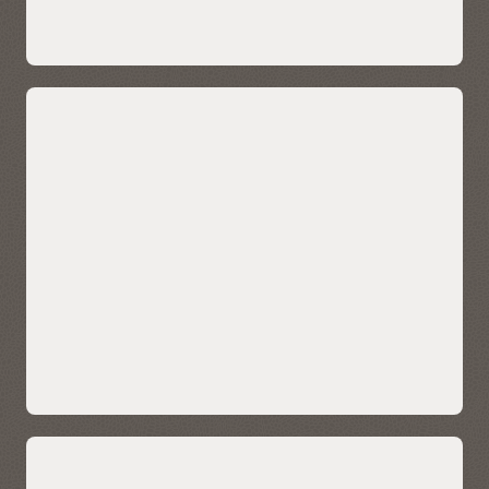
OCIでのデータ・レイクハウスの詳細
組込みの自動化により、データウェアハ
ウスの管理を簡略化
プロビジョニング、構成、保護、チューニング、スケーリン
グなどの自律型管理機能により、人的エラーを招く可能性の
ある手動の複雑なタスクのほとんどすべてが不要になりま
す。自律型管理により、管理なしで何千ものデータベースを
運用しながら、高性能で高可用性の安全なデータ・ウェアハ
ウスを運用することができます。
バーチャル・ツアーを見る (3:40)
特長
自動バックアップ
自動スケーリング
自動パッチ適用
自動保護
一貫性のある高いパフォーマンスの確保
自動修復
自動チューニング
Autonomous Data Warehouseは、システム・パフォーマン