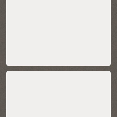
E-Business Suite、Fusionおよび
Clusters
NetSuiteのアクセラレータにより、よ
Oracle Active Data Guard
りタイムリーなアナリティクスを実現
Oracle Data Safe
オラクルのE-Business Suite、Fusion Applicationsおよび
NetSuite向けのアプリケーション・アクセラレータは、
セルフサービスのデータ検出、組込みETLおよびKPIメト
リックを備えた高度な分析機能を提供します。ユーザー
は、包括的なデータ統合とすぐに使用できるデータ・モ
デルを使用して、より多くのことを実行できます。
Oracle Fusion Analytics Warehouseを見る
特長
オラクルのアプリケーシ
カスタム作成のデータ・
OCI、AWS、Azure、Google Cloud
ョン・アクセラレータ
ウェアハウスの場合、
でのAutonomous Data Warehouse
は、事前構築済みのETL
Autonomous Data
を提供するため、Oracle
Warehouseは、オラク
E-Business Suiteデータ
ルおよびサードパーティ
最先端のクラウドでAutonomous Data Warehouseのパ
からデータ・ウェアハウ
のアプリケーションに接
ワーと柔軟性を手に入れ、イノベーションを加速しま
スをすばやく作成できま
続する包括的なデータ変
す。クラウドのメリットをAutonomous Data
す。
換フローを提供します。
Warehouseのデータと組み合わせることで、アプリケー
ションを迅速に構築し、最新化することができます。