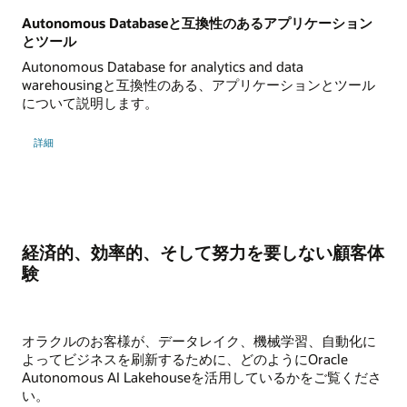
および低レイテンシ(データベース・サービスのフェ
デレーテッド・アイデンティティおよびアクセス管理
Autonomous Databaseと互換性のあるアプリケーション
を含む)
とツール
Autonomous Database for analytics and data
OCI、AWS、Azure、およびGoogle Cloudで直接利用
warehousingと互換性のある、アプリケーションとツール
可能なOracle Databaseサービスのログ、メトリッ
ク、およびイベントによるモニタリングおよびトラブ
について説明します。
ルシューティングの簡素化
詳細
現在のクラウド・コミットメントでAWS、Azureおよ
びGoogle Cloud Marketplaceを介してOracle
Databaseサービスを購入したり、現在のOracle
Databaseライセンスおよび無制限ライセンス契約を使
用する機能
経済的、効率的、そして努力を要しない顧客体
験
オラクルのお客様が、データレイク、機械学習、自動化に
よってビジネスを刷新するために、どのようにOracle
Autonomous AI Lakehouseを活用しているかをご覧くださ
い。