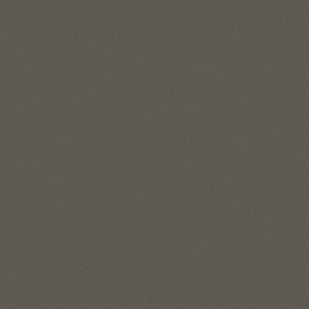
データベース・セキュリティの詳細を見る
バーチャル・ツアーを見る (7:06)
Data Studio
特長
透過的なデータ暗号化
データ・マスキング
Data StudioはAutonomous Data Warehouseに組み込まれて
おり、内部および外部の利害関係者とのデータのロード、変
暗号化キーの管理
Data Redaction
換、分析および共有のためのシンプルで直感的なセルフサー
特権ユーザーおよび多要素
データベース・アクティビ
ビス・データ管理ツールをユーザーに提供します。組込みカ
アクセス制御
ティの監視とブロック
タログにより、ユーザーはデータベース、オブジェクト・ス
トアおよびデータ・レイクのデータ・アセットを検出できま
データの分類および検出
統合された監査とレポート
す。
ビジネス・アナリストとデータ・アナリストは、ドラッグア
ンドドロップのワークフロー機能により、
100以上のアプリケ
ーション、クラウド・サービス、データベース・ソース
から
データを簡単に統合できます。また、Data Studioを使用する
と、ユーザーはビジネス・モデルの生成、異常や隠れたパタ
ーンの迅速な検出、重要なデータの依存関係の理解、データ
ベースやデータ・ストアにあるすべての組織データへのアク