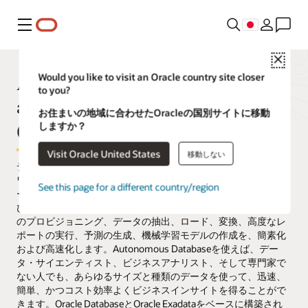
メニュー
Close
Autonomous Database for
Would you like to visit an Oracle country site closer
to you?
analytics and data warehousing
お住まいの地域に合わせたOracleの国別サイトに移動
(ADW)
しますか？
Visit Oracle United States
移動しない
データマート、データウェアハウス、データレイクなどの分析
ワークロードのために最適化・完全自動化されたクラウド・デ
See this page for a different country/region
ータベース・サービスです。列形式、パーティショニングおよ
び大規模な結合がデフォルトで設定されており、データベース
のプロビジョニング、データの抽出、ロード、変換、高度なレ
ポートの実行、予測の生成、機械学習モデルの作成を、簡素化
および高速化します。Autonomous Databaseを使えば、デー
タ・サイエンティスト、ビジネスアナリスト、そして専門家で
ない人でも、あらゆるサイズと種類のデータを使って、迅速、
簡単、かつコスト効率よくビジネスインサイトを得ることがで
きます。Oracle DatabaseとOracle Exadataをベースに構築され