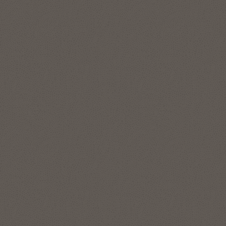
デル導入
Oracle Machine Learning
ノートブック
高性能、スケーラビリテ
ィ、セキュリティ
Oracle Machine Learning
製品詳細を見る
for Python
データベース内アルゴリズ
ム
SQLのOracle Machine
Graph Studioのツアーを見る（2:12）
Learning
Graph Studioの主な機能
分析のスケジュール
自動保存、バックアップ、
チェックポイント・データ
ロケーションの理解
高度なノートブックと視覚
復元の機能
化
Autonomous Data Warehouseの空間機能は、あらゆる形式
さまざまな事例でのサンプ
自動グラフモデリング
のアプリケーション、空間ワークロード、およびデータセッ
ルノートブックとワークフ
トに対応します。最も要求の厳しい大規模ロケーション・イ
ロー
自動インストール、アップ
ンテリジェンスや地理空間アプリケーションも含まれます。
グレード、プロビジョニン
グ
ソリューションの詳細を見る
バーチャル・ツアーを見る (13:22)