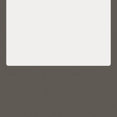
スのあらゆる側面を継続的に監視します。自律的に調整され
るため、ワークロード、クエリ・タイプ、ユーザー数が変化
しても一貫して高いパフォーマンスを発揮します。
クラウドでのパフォーマンスの比較（PDF）
Autonomous Databaseの実現価値ペーパー（PDF）
特長
自動スケーリング
列処理
自動チューニング
スマートスキャン
データベース・セキュリティによるリス
自動インデックス作成
自動オプティマイザ統計収
クの軽減
集
Hybrid Columnar
Compression
Autonomous Data Warehouseを統合データベース・セキュ
リティ・コントロール・センターによって保護します。統合
データベース・セキュリティ・コントロール・センターは、
機密データを特定してマスクし、リスクの高いユーザーや構
成に関するアラートを発行し、重要なデータベース・アクテ
ィビティを監査し、疑わしいデータへのアクセスの試みを検
出します。