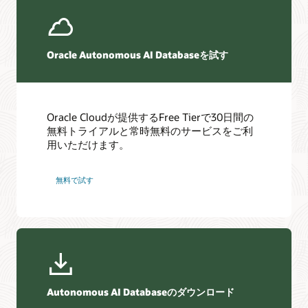
Oracle Autonomous AI Databaseを試す
移行に関するリソース
データとデータベースのOCIへの移行
ステップバイステップの無料ワークショップ
Oracle Cloudが提供するFree Tierで30日間の
順を追った説明による実践的なワークショップを使用し
OCI Database Migration
無料トライアルと常時無料のサービスをご利
て、モダンなデータウェアハウスを作成する方法、デー
ダウンタイムなしの移行ツール
用いただけます。
タレイクを設定する方法を学び、機械学習を体験しま
す。
データベースのアップグレードと移行
無料で試す
Autonomous AI Lakehouseのドキュメント
Autonomous AI Lakehouseの導入に関する製品ドキュメント
ニュースレター
およびその他のリソースの詳細は、Oracle Help Centerを参照
してください。
クラウドが牽引する自律的な世界を実現するための情報、ヒ
ント、秘訣、サンプル・コード。
詳細
Autonomous AI Databaseのダウンロード
ニュースレターを見る