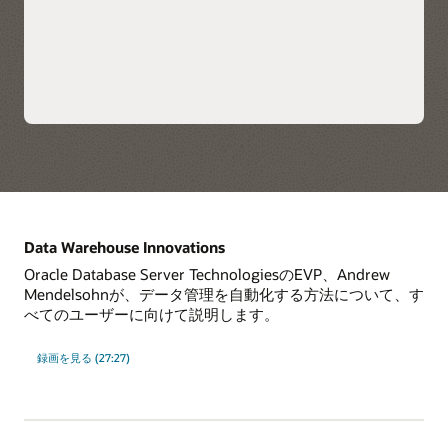
Oracle Fusion Analytics
WarehouseとOracle
NetSuite Analytics
詳細
Warehouseは、
Autonomous Database
上に構築され、エンドツ
特徴
ーエンドのクラウド・デ
ータ・ウェアハウスおよ
び分析ソリューションを
Oracle Exadataインフラストラクチャを使用した
提供します。
Oracle Databaseの最高レベルのパフォーマンス、規
模、および可用性
Oracle Real Application Clustersを含むOCIとの価格お
よび機能の同等性
Data Warehouse Innovations
Oracle Database Server TechnologiesのEVP、Andrew
Autonomous Data Warehouseを使用してソリューシ
Mendelsohnが、データ管理を自動化する方法について、す
ョンを構築する際に、各ハイパースケーラーのネイテ
べてのユーザーに向けて説明します。
ィブ・クラウド・サービスをAI、セキュリティ、およ
びデータ統合に活用する機能
録画を見る (27:27)
迅速なインサイトを得るためのビジネス・インテリジ
ェンス・ツールの選択
OCI、AWS、Azure、およびGoogle Cloud内の単一の
オペレーティング環境のシンプルさ、セキュリティ、