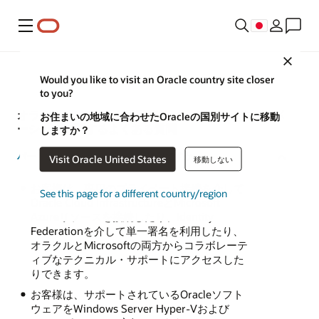
メニュー
Close
Would you like to visit an Oracle country site closer
to you?
オラクルとMicrosoftの戦略的パートナ
すべて開く
お住まいの地域に合わせたOracleの国別サイトに移動
ーシップに関するよくある質問
しますか？
パートナーシップの主要な要素
は何ですか。
Visit Oracle United States
移動しない
お客様は、専用のプライベート接続を介して
See this page for a different country/region
Oracle Cloud InfrastructureとMicrosoft
Azureリソースを接続したり、Identity
Federationを介して単一署名を利用したり、
オラクルとMicrosoftの両方からコラボレーテ
ィブなテクニカル・サポートにアクセスした
りできます。
お客様は、サポートされているOracleソフト
ウェアをWindows Server Hyper-Vおよび