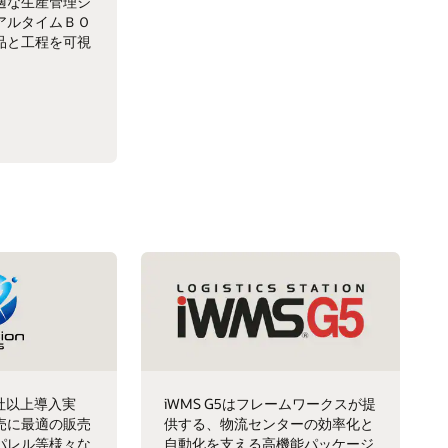
適な生産管理シ
アルタイムＢＯ
品と工程を可視
0社以上導入実
iWMS G5はフレームワークスが提
売に最適の販売
供する、物流センターの効率化と
パレル等様々な
自動化を支える高機能パッケージ