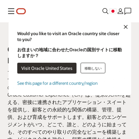
メニュー
Close
Fusion Applications
Would you like to visit an Oracle country site closer
to you?
Oracle Customer
お住まいの地域に合わせたOracleの国別サイトに移動
しますか？
Experience（CX）
Visit Oracle United States
移動しない
マーケティング、セールス、サービスにまたがって、
すべてのビジネスデータを結び付けることで、すべて
See this page for a different country/region
の顧客とのやり取りをより有意義なものにします。
Oracle Customer Experience（CX）は、従来のCRMを超
える、密接に連携されたアプリケーション・スイート
を提供し、顧客との永続的な関係の構築、管理、提
供、および育成をサポートします。顧客とのエンゲー
ジメントがいつ、どこで、誰と、どのように始まって
も、そのすべてのやり取りの完全なビューを構築しま