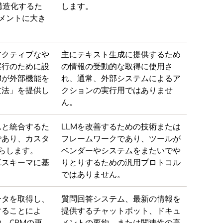
構造化するた
します。
ュメントに大き
。
アクティブなや
主にテキスト生成に提供するため
実行のために設
の情報の受動的な取得に使用さ
Mが外部機能を
れ、通常、外部システムによるア
文法」を提供し
クションの実行用ではありませ
ん。
ムと統合するた
LLMを改善するための技術または
であり、カスタ
フレームワークであり、ツールが
減らします。
ベンダーやシステムをまたいでや
PCスキーマに基
りとりするための汎用プロトコル
ではありません。
ータを取得し、
質問回答システム、最新の情報を
することによ
提供するチャットボット、ドキュ
、CRMの更
メントの要約、または関連性の高