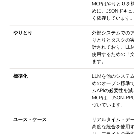
MCPはやりとりを
めに、JSONドキ
く依存しています
やりとり
外部システムでの
りとりとタスクの
計されており、LL
使用するための「
ます。
標準化
LLMを他のシステ
めのオープン標準
ムAPIの必要性を
MCPは、JSON-R
づいています。
ユース・ケース
リアルタイム・デ
高度な統合を使用
り、フライトの予約