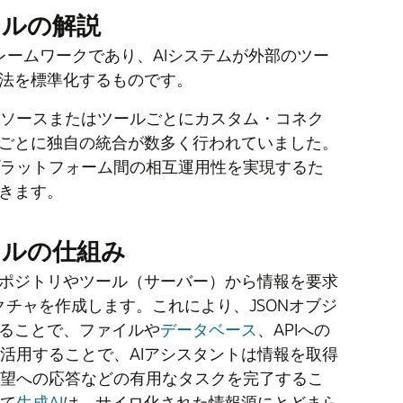
コルの解説
・フレームワークであり、AIシステムが外部のツー
法を標準化するものです。
タソースまたはツールごとにカスタム・コネク
ごとに独自の統合が数多く行われていました。
プラットフォーム間の相互運用性を実現するた
きます。
コルの仕組み
リポジトリやツール（サーバー）から情報を要求
チャを作成します。これにより、JSONオブジ
ることで、ファイルや
データベース
、APIへの
活用することで、AIアシスタントは情報を取得
要望への応答などの有用なタスクを完了するこ
って
生成AI
は、サイロ化された情報源にとどまら