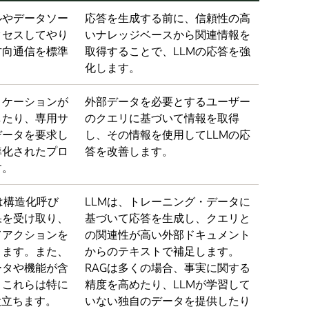
ルやデータソー
応答を生成する前に、信頼性の高
クセスしてやり
いナレッジベースから関連情報を
方向通信を標準
取得することで、LLMの応答を強
化します。
リケーションが
外部データを必要とするユーザー
したり、専用サ
のクエリに基づいて情報を取得
データを要求し
し、その情報を使用してLLMの応
準化されたプロ
答を改善します。
す。
Mは構造化呼び
LLMは、トレーニング・データに
果を受け取り、
基づいて応答を生成し、クエリと
てアクションを
の関連性が高い外部ドキュメント
きます。また、
からのテキストで補足します。
ータや機能が含
RAGは多くの場合、事実に関する
、これらは特に
精度を高めたり、LLMが学習して
役立ちます。
いない独自のデータを提供したり