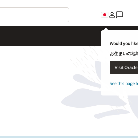
Would you like
お住まいの地域
Visit Oracl
See this page f