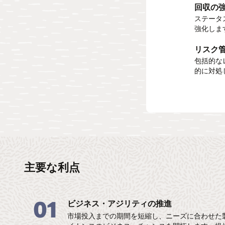
回収の
柔軟な
運用化
ステータ
現場スタ
加速パッ
強化しま
能により
パートナ
トを活用
リスク
柔軟性
カスタ
包括的な
柔軟な導
的に対処
カスタマ
に合せて
プ作成、
主要な利点
01
ビジネス・アジリティの推進
市場投入までの期間を短縮し、ニーズに合わせた