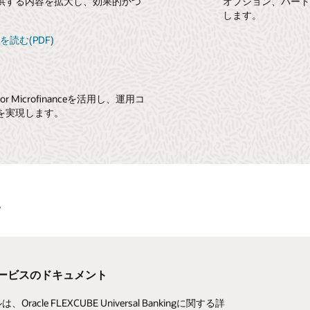
供する内容を拡大し、効果的かつ
オプション、パー
。
します。
ートを読む(PDF)
UBE for Microfinanceを活用し、運用コ
を実現します。
す
ービスのドキュメント
ル・コミュニティ
Oracle FLEXCUBE Universal Bankingに関する詳
クノロジーに関する情報、質問、コメントを入手して