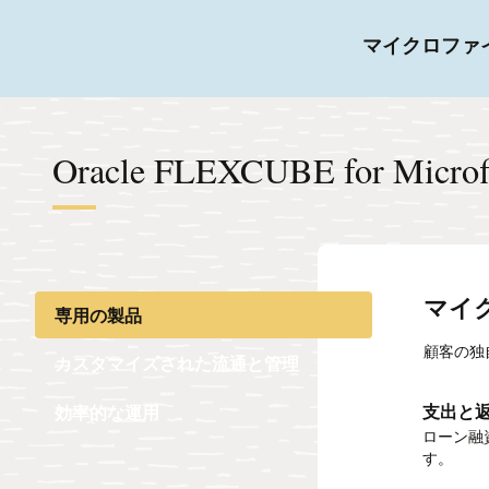
マイクロファ
Oracle FLEXCUBE for Micr
マイ
専用の製品
顧客の独
カスタマイズされた流通と管理
支出と
有効な
効率的
効率的な運用
ローン融
優れた会
迅速な会
す。
す。効果
します。