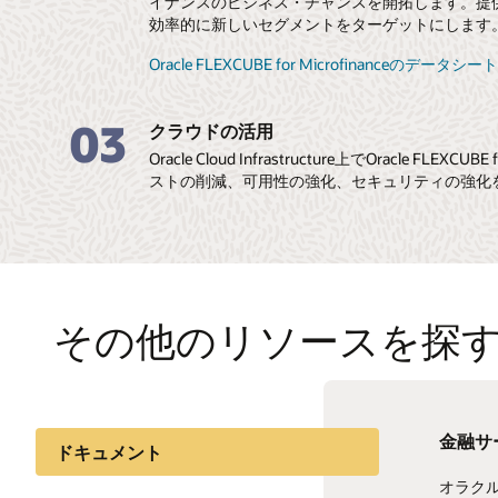
イナンスのビジネス・チャンスを開拓します。提
効率的に新しいセグメントをターゲットにします
Oracle FLEXCUBE for Microfinanceのデータシ
03
クラウドの活用
Oracle Cloud Infrastructure上でOracle FLEXC
ストの削減、可用性の強化、セキュリティの強化
その他のリソースを探
金融サ
オラク
ドキュメント
オラクルは、
最新テ