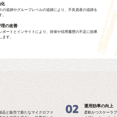
強化
管理
の加速
スの追跡やグループレベルの追跡により、不良資産の追跡を
ッフのためのオンラインおよびオフラインの取引サポート機
クを活用して時間とコストを削減します。サードパーティ/
す。
、エンゲージメントを向上させます。低帯域幅運用のサポー
ー・ソリューションとのシームレスな統合を推進します。
します。
管理の改善
とスケーラビリティ
マイズされたプロセス
レポートとインサイトにより、担保や信用履歴の不足に効果
入モデルとビジネス・モデルを活用します。ビジネスの成長
します。
イズされたワークフローを活用して、センター作成、グルー
簡単にスケールします。
顧客アカウント作成、ローン作成を行います。
02
運用効率の向上
製品と販売で新たなマイクロファ
柔軟かつスケーラ