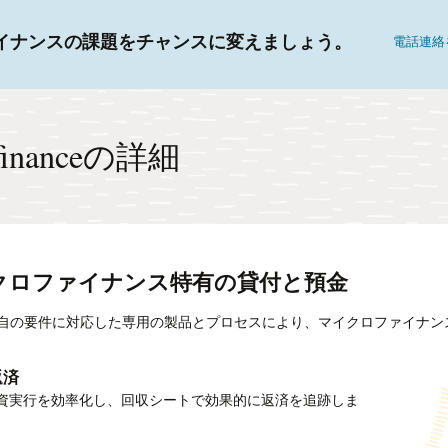
イナンスの課題をチャンスに変えましょう。
電話連絡
ofinanceの詳細
クロファイナンス特有の貸付と預金
自の要件に対応した専用の製品とプロセスにより、マイクロファイナン
返済
流通
なトランザクション処理
資実行を効率化し、回収シートで効果的に返済を追跡しま
議管理により、より適切なカスタマーサービスを実現しま
計処理により、OLTPトランザクションにかかる時間を短縮
的なグループ管理を活用し、自助グループを支援します。
トランザクションを一括でアップロードおよび承認します。