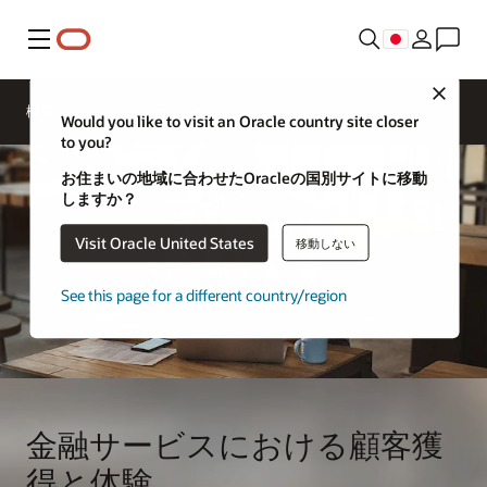
メニュー
金融サー
Close
ビスのエ
概要
ソリューション
キスパー
Would you like to visit an Oracle country site closer
トに問い
to you?
合わせる
お住まいの地域に合わせたOracleの国別サイトに移動
しますか？
Visit Oracle United States
移動しない
See this page for a different country/region
金融サービスにおける顧客獲
得と体験