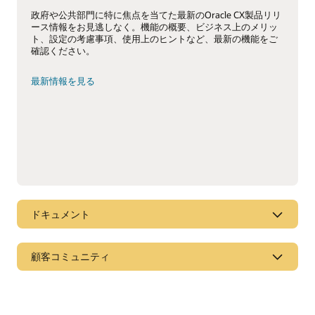
政府や公共部門に特に焦点を当てた最新のOracle CX製品リリ
ース情報をお見逃しなく。機能の概要、ビジネス上のメリッ
ト、設定の考慮事項、使用上のヒントなど、最新の機能をご
確認ください。
最新情報を見る
ドキュメント
ドキュメント・ライブラリ
顧客コミュニティ
オラクルでは、Oracle CX、ERP、および他のクラウド・アプ
リケーションの詳細を確認するのに役立つ幅広いドキュメン
Cloud Customer Connect
ト、ビデオ、およびチュートリアルをご用意しています。こ
れらすべてのリソースはOracle Help Centerでご確認いただけ