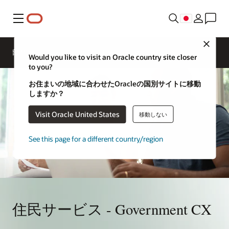
メニュー
CXの
専門
Close
家に
部門
Government Cloud
Blog
More
問い
Would you like to visit an Oracle country site closer
合わ
to you?
せる
お住まいの地域に合わせたOracleの国別サイトに移動
しますか？
Visit Oracle United States
移動しない
See this page for a different country/region
住民サービス - Government CX