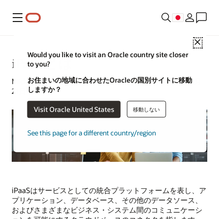
メニュー
Close
Would you like to visit an Oracle country site closer
iPaaSとは
to you?
お住まいの地域に合わせたOracleの国別サイトに移動
Michael Hickins|コンテンツ・ストラテジスト| 2024年3月
しますか？
21日
Visit Oracle United States
移動しない
See this page for a different country/region
iPaaSはサービスとしての統合プラットフォームを表し、ア
プリケーション、データベース、その他のデータソース、
およびさまざまなビジネス・システム間のコミュニケーシ