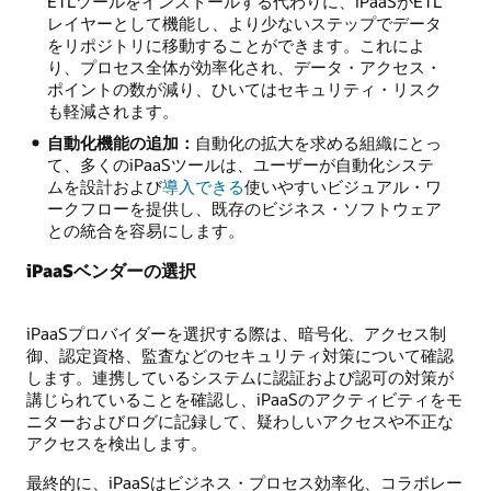
ETLツールをインストールする代わりに、iPaaSがETL
レイヤーとして機能し、より少ないステップでデータ
をリポジトリに移動することができます。これによ
り、プロセス全体が効率化され、データ・アクセス・
ポイントの数が減り、ひいてはセキュリティ・リスク
も軽減されます。
自動化機能の追加：
自動化の拡大を求める組織にとっ
て、多くのiPaaSツールは、ユーザーが自動化システ
ムを設計および
導入できる
使いやすいビジュアル・ワ
ークフローを提供し、既存のビジネス・ソフトウェア
との統合を容易にします。
iPaaSベンダーの選択
iPaaSプロバイダーを選択する際は、暗号化、アクセス制
御、認定資格、監査などのセキュリティ対策について確認
します。連携しているシステムに認証および認可の対策が
講じられていることを確認し、iPaaSのアクティビティをモ
ニターおよびログに記録して、疑わしいアクセスや不正な
アクセスを検出します。
最終的に、iPaaSはビジネス・プロセス効率化、コラボレー