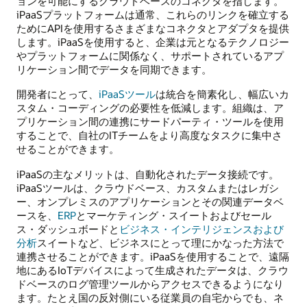
ョンを可能にするクラウドベースのコネクタを指します。
iPaaSプラットフォームは通常、これらのリンクを確立する
ためにAPIを使用するさまざまなコネクタとアダプタを提供
します。iPaaSを使用すると、企業は元となるテクノロジー
やプラットフォームに関係なく、サポートされているアプ
リケーション間でデータを同期できます。
開発者にとって、
iPaaSツール
は統合を簡素化し、幅広いカ
スタム・コーディングの必要性を低減します。組織は、ア
プリケーション間の連携にサードパーティ・ツールを使用
することで、自社のITチームをより高度なタスクに集中さ
せることができます。
iPaaSの主なメリットは、自動化されたデータ接続です。
iPaaSツールは、クラウドベース、カスタムまたはレガシ
ー、オンプレミスのアプリケーションとその関連データベ
ースを、
ERP
とマーケティング・スイートおよびセール
ス・ダッシュボードと
ビジネス・インテリジェンスおよび
分析
スイートなど、ビジネスにとって理にかなった方法で
連携させることができます。iPaaSを使用することで、遠隔
地にあるIoTデバイスによって生成されたデータは、クラウ
ドベースのログ管理ツールからアクセスできるようになり
ます。たとえ国の反対側にいる従業員の自宅からでも、ネ