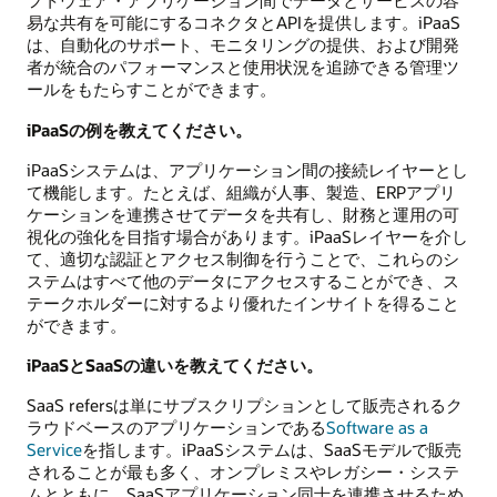
フトウェア・アプリケーション間でデータとサービスの容
易な共有を可能にするコネクタとAPIを提供します。iPaaS
は、自動化のサポート、モニタリングの提供、および開発
者が統合のパフォーマンスと使用状況を追跡できる管理ツ
ールをもたらすことができます。
iPaaSの例を教えてください。
iPaaSシステムは、アプリケーション間の接続レイヤーとし
て機能します。たとえば、組織が人事、製造、ERPアプリ
ケーションを連携させてデータを共有し、財務と運用の可
視化の強化を目指す場合があります。iPaaSレイヤーを介し
て、適切な認証とアクセス制御を行うことで、これらのシ
ステムはすべて他のデータにアクセスすることができ、ス
テークホルダーに対するより優れたインサイトを得ること
ができます。
iPaaSとSaaSの違いを教えてください。
SaaS refersは単にサブスクリプションとして販売されるク
ラウドベースのアプリケーションである
Software as a
Service
を指します。iPaaSシステムは、SaaSモデルで販売
されることが最も多く、オンプレミスやレガシー・システ
ムとともに、SaaSアプリケーション同士を連携させるため