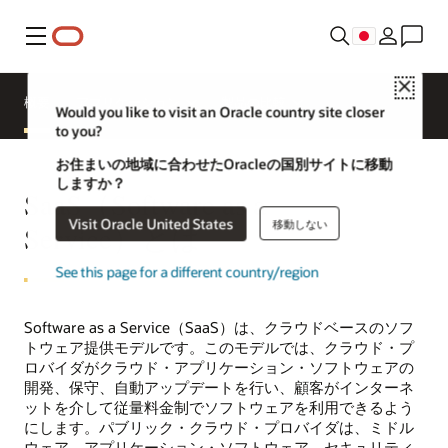
メニュー
Close
概要
アプリケーション
製品の比較
Would you like to visit an Oracle country site closer
to you?
お住まいの地域に合わせたOracleの国別サイトに移動
しますか？
SaaS（Software as a
Visit Oracle United States
移動しない
Service）とは
See this page for a different country/region
Software as a Service（SaaS）は、クラウドベースのソフ
トウェア提供モデルです。このモデルでは、クラウド・プ
ロバイダがクラウド・アプリケーション・ソフトウェアの
開発、保守、自動アップデートを行い、顧客がインターネ
ットを介して従量料金制でソフトウェアを利用できるよう
にします。パブリック・クラウド・プロバイダは、ミドル
ウェア、アプリケーション・ソフトウェア、セキュリティ