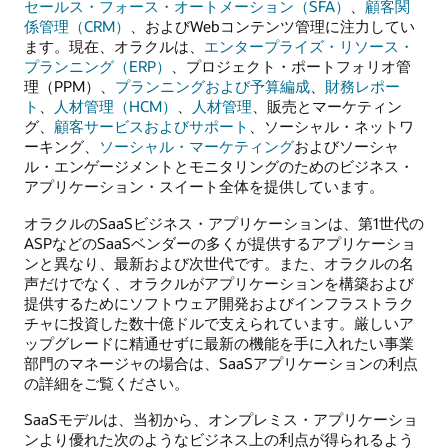
セールス・フォース・オートメーション（SFA）
、
顧客関
係管理（CRM）
、およびWebコンテンツ管理に注力してい
ます。現在、オラクルは、
エンタープライズ・リソース・
プランニング（ERP）
、プロジェクト・ポートフォリオ管
理（PPM）、
プランニングおよび予算編成
、
財務レポー
ト
、
人材管理（HCM）
、
人材管理
、販売とマーケティン
グ、
顧客サービスおよびサポート
、ソーシャル・ネットワ
ーキング、
ソーシャル・マーケティング
およびソーシャ
ル・エンゲージメントとモニタリングのためのビジネス・
アプリケーション・スイート全体を提供しています。
オラクルのSaaSビジネス・アプリケーションは、第1世代の
ASPなどのSaaSベンダーの多くが提供するアプリケーショ
ンと異なり、最新および次世代です。また、オラクルの名
声だけでなく、オラクルがアプリケーションを構築および
提供するためにソフトウェア開発およびインフラストラク
チャに投資した数十億ドルで支えられています。厳しいア
ップグレードに精通せずに最新の機能を手に入れたい事業
部門のマネージャの場合は、SaaSアプリケーションの利点
の詳細をご覧ください。
SaaSモデルは、当初から、オンプレミス・アプリケーショ
ンより優れた次のようなビジネス上の利点が得られるよう