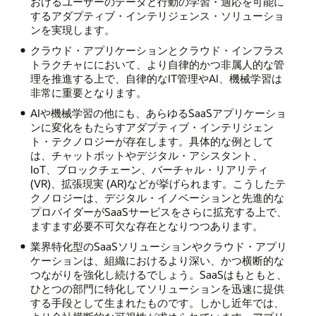
おけるユーザーのデータと行動の学習・適応を可能に
するアダプティブ・インテリジェンス・ソリューショ
ンを実現します。
クラウド・アプリケーションとクラウド・インフラス
トラクチャににおいて、より自律的かつ非属人的な管
理を推進する上で、自律的なIT管理やAI、機械学習は
非常に重要となります。
AIや機械学習の他にも、あらゆるSaaSアプリケーショ
ンに変化をもたらすアダプティブ・インテリジェン
ト・テクノロジーが存在します。具体的な例として
は、チャットボットやデジタル・アシスタント、
IoT、ブロックチェーン、バーチャル・リアリティ
(VR)、拡張現実 (AR)などが挙げられます。こうしたテ
クノロジーは、デジタル・イノベーションと先進的な
プロバイダーがSaaSサービスをさらに拡充する上で、
ますます必要不可欠な存在となりつつあります。
業界特化型のSaaSソリューションやクラウド・アプリ
ケーションは、組織におけるより深い、かつ横断的な
つながりを強化し続けるでしょう。SaaSはもともと、
ひとつの部門に特化してソリューションを迅速に提供
する手段として生まれたものです。しかし近年では、