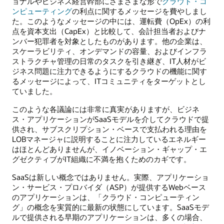
ョナルやビジネス経営幹部にさまざまな形で
クラウド・コ
ンピューティング
の利点に関するメッセージを費やしまし
た。このようなメッセージの中には、運転費（OpEx）の利
点を資本支出（CapEx）と比較して、会計担当者およびナ
ンバー犯罪者を対象としたものがあります。他の企業は、
スケーラビリティ、オンデマンドの容量、およびインフラ
ストラクチャ管理の日常のタスクを引き継ぎ、IT人材がビ
ジネス問題に注力できるようにするクラウドの機能に関す
るメッセージによって、ITコミュニティをターゲットとし
ていました。
このような各議論には非常に真実がありますが、ビジネ
ス・アプリケーションがSaaSモデルを介してクラウドで提
供され、サブスクリプション・ベースで支払われる理由を
LOBマネージャに説明することに注力しているエネルギー
はほとんどありませんが、イノベーション・ギャップ・エ
グゼクティブがIT組織に不満を抱くためのカギです。
SaaSは新しい概念ではありません。実際、アプリケーショ
ン・サービス・プロバイダ（ASP）が提供するWebベース
のアプリケーションは、「クラウド・コンピューティン
グ」の概念を実質的に最新の状態にしています。SaaSモデ
ルで提供される早期のアプリケーションは、多くの場合、