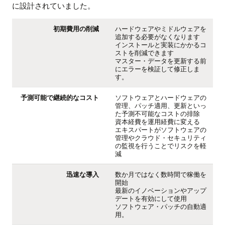
に設計されていました。
初期費用の削減
ハードウェアやミドルウェアを
追加する必要がなくなります
インストールと実装にかかるコ
ストを削減できます
マスター・データを更新する前
にエラーを検証して修正しま
す。
予測可能で継続的なコスト
ソフトウェアとハードウェアの
管理、パッチ適用、更新といっ
た予測不可能なコストの排除
資本経費を運用経費に変える
エキスパートがソフトウェアの
管理やクラウド・セキュリティ
の監視を行うことでリスクを軽
減
迅速な導入
数か月ではなく数時間で稼働を
開始
最新のイノベーションやアップ
デートを有効にして使用
ソフトウェア・パッチの自動適
用。