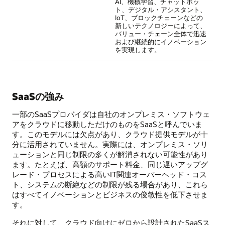
AI、機械学習、チャットボッ
ト、デジタル・アシスタント、
IoT、ブロックチェーンなどの
新しいテクノロジーによって、
バリュー・チェーン全体で迅速
および継続的にイノベーション
を実現します。
SaaSの強み
一部のSaaSプロバイダは自社のオンプレミス・ソフトウェ
アをクラウドに移動しただけのものをSaaSと呼んでいま
す。このモデルには欠点があり、クラウド提供モデルが十
分に活用されていません。実際には、オンプレミス・ソリ
ューションと同じ制限の多くが解消されない可能性があり
ます。たとえば、高額のサポート料金、同じ遅いアップグ
レード・プロセスによる高いIT関連オーバーヘッド・コス
ト、システムの断絶などの制限が残る場合があり、これら
はすべてイノベーションとビジネスの俊敏性を低下させま
す。
それに対して、クラウド向けにゼロから設計されたSaaSス