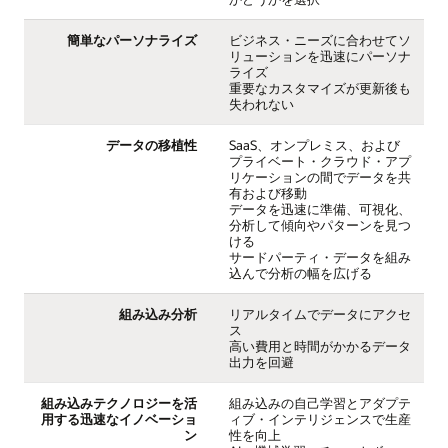
簡単なパーソナライズ
ビジネス・ニーズに合わせてソ
リューションを迅速にパーソナ
ライズ
重要なカスタマイズが更新後も
失われない
データの移植性
SaaS、オンプレミス、および
プライベート・クラウド・アプ
リケーションの間でデータを共
有および移動
データを迅速に準備、可視化、
分析して傾向やパターンを見つ
ける
サードパーティ・データを組み
込んで分析の幅を広げる
組み込み分析
リアルタイムでデータにアクセ
ス
高い費用と時間がかかるデータ
出力を回避
組み込みテクノロジーを活
組み込みの自己学習とアダプテ
用する迅速なイノベーショ
ィブ・インテリジェンスで生産
ン
性を向上