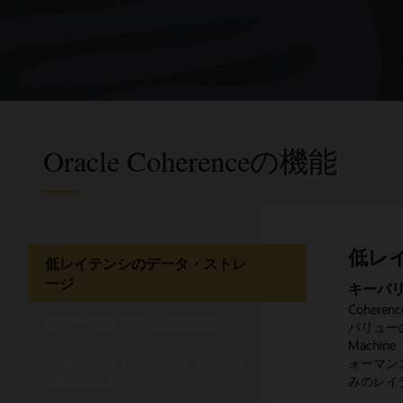
Oracle Coherenceをダウンロードする
Oracle Coherenceの機能
低レ
スケ
ポリ
非同
デー
マル
クラ
HT
Web
低レイテンシのデータ・ストレ
ージ
キーバ
弾力性
並列の
リスナ
バッキ
フェデ
Docke
インメモ
Cohe
マンス
Cohe
Cohe
混合言語
高度にス
Cohe
Cohe
Cohere
WebLo
スケーラビリティと可用性
Coher
バリューの
ために、
で並列実
合、Co
意のバッ
ン・キャ
があります
WLSTな
したHT
Mach
読み取り
ル・フェ
間の両方
り、書き
動的に同
視が容易
カイブの
ポリグロットのグリッド・プロ
より、き
ォーマン
模な形で
ロックレ
むメッセ
作中のデ
は、地理
グ用にOrac
トラクト
成できます
みのレイ
シ・デー
より、競
への変更は、
性、オフ
す。
グラミング
ユーザー
Coher
ォルト・
てCoh
ます。