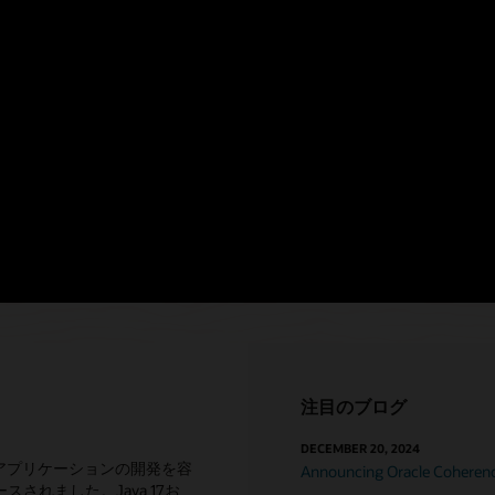
icsとの統合を備え、Coherenceはイベント駆動型システ
状態で必要となる他のデータ・ストアのニーズを軽減しま
注目のブログ
DECEMBER 20, 2024
アプリケーションの開発を容
Announcing Oracle Coherence
リースされました。Java 17お