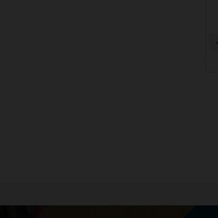
ブ・イベントの使用
Logic Server Coherence統合機能の概要
ト・アクティブ/アクティブ・アーキテクチャのサイト障害
ことなくフェイルオーバーとフェイルバックを提供します。
データベースで変更が生じるとデータがプッシュされるため
erence Dockerのイメージ
るようになり、コードの変更も必要ありません。
erenceトピックの概要
ンシが保証され、常に最新のデータを操作できます。
herence 多言語アプリケーションの開発の詳細
herenceのフェデレーテッド・キャッシュ
rence Operator for Kubernetes
erenceでの停止検出
herenceトランザクション管理機能の理解
Coherence Federationのデモ(11:15)
cle Coherence*WebでのHTTPセッション・マネージメントの
denGate HotCacheとの統合
 Coherence Operatorのデモ（14:18）
le Coherence Cloud