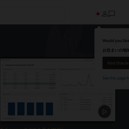
Would you like
お住まいの地域
Visit Oracl
See this page f