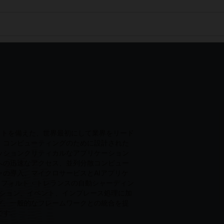
機能セットを備えた、世界最初にして業界をリード
・コンピューティングのために設計された
ッションクリティカルなアプリケーション
への迅速なアクセス、並列分散コンピュー
の導入、マイクロサービスとAIアプリケ
ceは、フォルト・トレランスの自動シャーディン
クション、イベント、インプレース処理に加
グ、一般的なフレームワークとの統合を提
です。