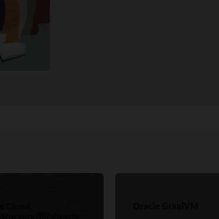
e Cloud
Oracle GraalVM
astructure用のOracle