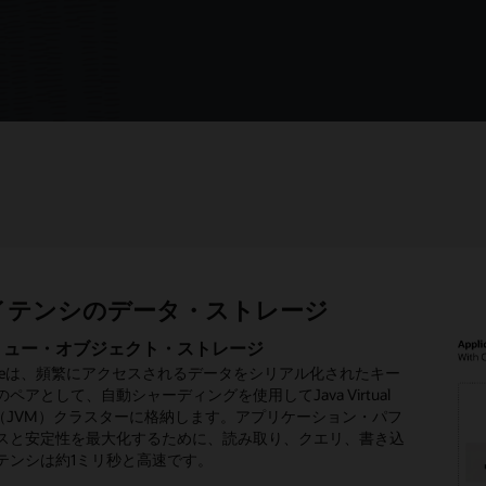
イテンシのデータ・ストレージ
ーラビリティと可用性
グロットのグリッド・プログラミング
期イベント・ストリーミング
タ・ソースの統合
チサイトのデータ・フェデレーション
ウドネイティブの導入と運用
TPセッション状態管理
Logicサーバー統合
リュー・オブジェクト・ストレージ
インプレース処理
とメッセージング
ング・マップの読み取り/書き込み
レーション・キャッシング
r/Kubernetesサポート
リ・セッション管理のためのCoherenceのパフォー
renceのマネージド・サーバー
renceは、頻繁にアクセスされるデータをシリアル化されたキー
renceは最大限のスケーラビリティとパフォーマンスを確保する
/ポリグロット機能をデータ・グリッドに導入してメモリ内
ケーラブルで分離されたイベント駆動型アーキテクチャの場
renceのマップは、データベースやディスク・ファイルなど、任
renceは、複数のクラスターをリンクするためのフェデレーショ
nceはDockerイメージで利用でき、独自のKubernetes Operator
gic Serverのエコシステムを使用すると、管理コンソールや
ence*Webは、クラスター環境でのセッション状態の管理に特化
ペアとして、自動シャーディングを使用してJava Virtual
異なる言語を含む複数のアプリケーションがデータの迅速な
行すると、バッチまたはストレージからのデータのシリア
herenceは、サーバー・プロセス内とサーバーとクライアント
キング・データ・ソースを同期的または非同期的に読み取
ッシングを提供し、キャッシュ・データをクラスター間で自
。GrafanaおよびKibanaダッシュボードを使用すると、監
どのCoherenceクラスターを管理できます。グリッド・アー
TPセッション管理モジュールです。プラグ可能なポリシーに
ine（JVM）クラスターに格納します。アプリケーション・パフ
と書き込みを行い、非同期イベント・ストリーミングを大規
ッチと比較してパフォーマンスが向上します。Coherenceの
のイベント・モデルのほか、公開者、トピック、登録者を含
込みできる論理構造になっています。アプリケーションで操
期できるようにします。このマルチサイト・アーキテクチャ
になります。Coherenceは、インスタント・プロビジョニン
タイプは、ライフサイクルやイベントを含むコンテナ・コン
め細かいセッションとセッション属性のスコープを簡単に構
スと安定性を最大化するために、読み取り、クエリ、書き込
取り込むことを可能にする、クラスター化された低レイテン
ス同時実行管理と効率的なアトミック・トランザクションに
ージングを提供します。
ータが確実に最新のものとなるよう、ソース・データベース
的に異なる場所にいるアプリケーション・ユーザーに、冗長
le Cloud Infrastructure Marketplaceでも提供されていま
など、EARやWARとともに定義されます。
。アプリケーションにCoherence*Webを追加することで、
テンシは約1ミリ秒と高速です。
タ・ストレージを提供しています。さらに、すべての
合と遅延が最小限に抑えられ、システム・スループットとフ
Oracle GoldenGate HotCacheにより複製する方法によっ
サイト・バックアップ、複数のアクセス・ポイントを提供し
・セッションは、プロセス障害やマシンの故障、さらにはマ
enceサービスは、Coherenceのクラスター構造によりデータを
トレランスが向上します。
erenceキャッシュが効率的に更新されるため、この方法で行わ