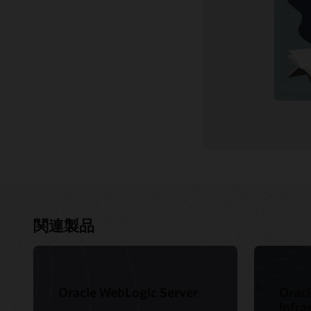
関連製品
Oracle WebLogic Server
Oracl
Infr