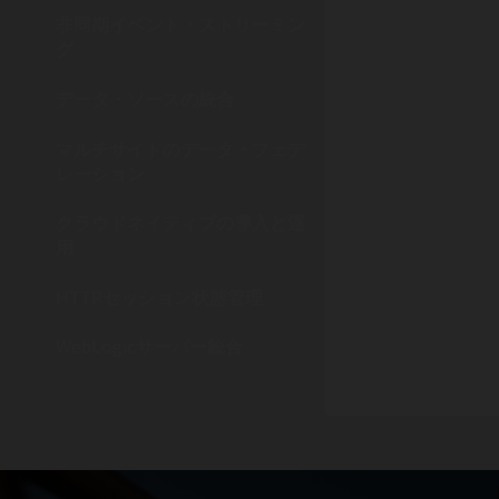
ライ
Web
ルチサイ
損失する
れます。
非同期イベント・ストリーミン
Coh
にも耐え
Coh
低レイテ
グ
Co
Co
Cohe
Coh
Co
動画: 
Ora
Gol
動画:
データ・ソースの統合
管理
Orac
マルチサイトのデータ・フェデ
レーション
クラウドネイティブの導入と運
用
HTTPセッション状態管理
WebLogicサーバー統合