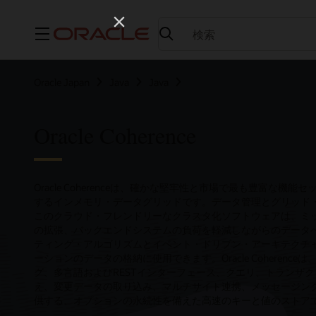
メニュー
Oracle Japan
Java
Java
Oracle Coherence
Oracle Coherenceは、確かな堅牢性と市場で最も豊富な
するインメモリ・データグリッドです。データ管理とグリッド
このクラウド・フレンドリーなクラスタ化ソフトウェアは、ミ
の拡張、バックエンドシステムの負荷を軽減しながらのデータ
ティング・アルゴリズムとイベント・ドリブン・アーキテクチャ
ーションのデータの格納に使用できます。Oracle Coheren
グ、多言語およびRESTインターフェース、クエリ、トランザ
え、変更データの取り込み、マルチサイト連携、メッセージン
供する、オプションの永続性を備えた高速のキーと値のストア