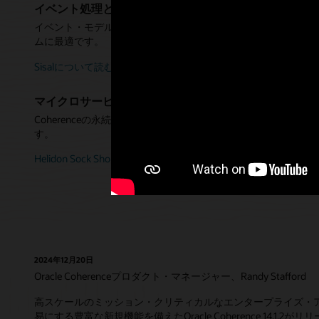
イベント処理とイベント駆動型アーキテクチャ
イベント・モデル、メッセージング、Oracle Stream Analyt
ムに最適です。
Sisalについて読む（PDF）
マイクロサービス・アプリケーションの記録システム
Coherenceの永続性機能は、マイクロサービスが使用する
す。
Helidon Sock Shopのデモを見る（40:50）
2024年12月20日
Oracle Coherenceプロダクト・マネージャー、Randy Stafford
高スケールのミッション・クリティカルなエンタープライズ・
易にする豊富な新規機能を備えたOracle Coherence 14.1.2がリ