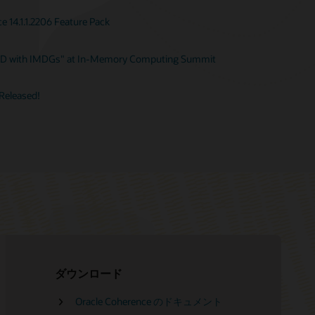
 14.1.1.2206 Feature Pack
DD with IMDGs" at In-Memory Computing Summit
 Released!
ダウンロード
Oracle Coherence のドキュメント
Oracle Advanced Customer Support