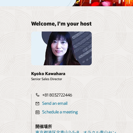
Welcome, I'm your host
Kyoko Kawahara
Senior Sales Director
+81 8032722446
Send an email
Schedule a meeting
開催場所
東京都港区北青山2-5-8 オラクル青山セン