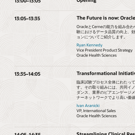
13:00
–
13:05
The Future is now: Oracle 
13:05
–
13:35
OracleとCerneの能力を
験におけるデータ品質の向上、
ョンについてご紹介します。
Ryan Kennedy
Vice President Product Strategy
Oracle Health Sciences
Transformational Initiati
13:35
–
14:05
臨床試験プロセス全体にわたって
す。その取り組みには、共同イ
ダンス、業界のピアエンゲージメン
ナーネットワークでより高い価
Ivan Aranicki
VP, International Sales
Oracle Health Sciences
Streamlining Clinical Re
14:05
–
14:35