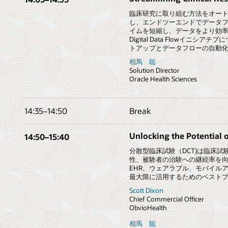
臨床研究に取り組む方法をオー
し、エンドツーエンドでデータ
イムを短縮し、データをより効率的に
Digital Data Flow
トアップとデータフローの自動
相馬 聡
Solution Director
Oracle Health Sciences
14:35
–
14:50
Break
Unlocking the Potential 
14:50
–
15:40
分散型臨床試験（DCT)は臨床
性、被験者の治験への継続率を向
EHR、ウェアラブル、モバイル
最大限に活用するためのベスト
Scott Dixon
Chief Commercial Officer
ObvioHealth
相馬 聡