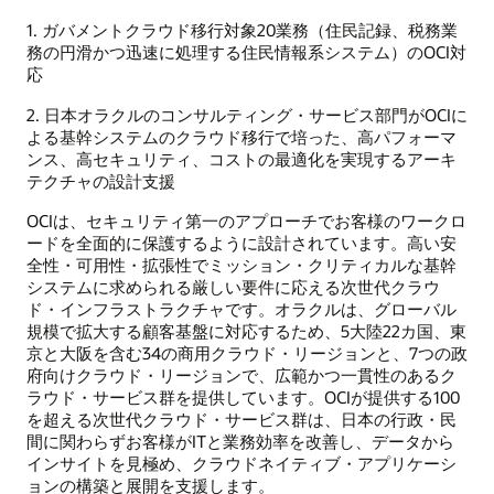
1. ガバメントクラウド移行対象20業務（住民記録、税務業
務の円滑かつ迅速に処理する住民情報系システム）のOCI対
応
2. 日本オラクルのコンサルティング・サービス部門がOCIに
よる基幹システムのクラウド移行で培った、高パフォーマ
ンス、高セキュリティ、コストの最適化を実現するアーキ
テクチャの設計支援
OCIは、セキュリティ第一のアプローチでお客様のワークロ
ードを全面的に保護するように設計されています。高い安
全性・可用性・拡張性でミッション・クリティカルな基幹
システムに求められる厳しい要件に応える次世代クラウ
ド・インフラストラクチャです。オラクルは、グローバル
規模で拡大する顧客基盤に対応するため、5大陸22カ国、東
京と大阪を含む34の商用クラウド・リージョンと、7つの政
府向けクラウド・リージョンで、広範かつ一貫性のあるク
ラウド・サービス群を提供しています。OCIが提供する100
を超える次世代クラウド・サービス群は、日本の行政・民
間に関わらずお客様がITと業務効率を改善し、データから
インサイトを見極め、クラウドネイティブ・アプリケーシ
ョンの構築と展開を支援します。