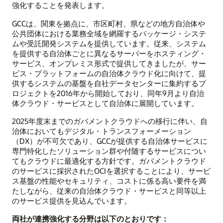
強化することを発表します。
GCCは、関東を拠点に、市区町村、県などの地方自治体や
公共団体における業務全域を網羅するパッケージ・システ
ムや受託開発システムを提供しています。従来、システム
を提供する自治体ごとに異なるサーバーをホスティング・
サービス、オンプレミス形式で提供してきましたが、サー
ビス・プラットフォームの自治体クラウド化に向けて、提
供するシステムの基盤を自社データセンターに集約するプ
ロジェクトを2016年から開始しており、同年9月より自治
体クラウド・サービスとして自治体に展開しています。
2025年度末までのガバメントクラウドへの移行に伴い、自
治体においてもデジタル・トランスフォーメーション
（DX）が不可欠であり、GCCが提供する自治体サービスに
専門特化したソリューション群や付随するサービスについ
てもクラウドに最適化する方針です。ガバメントクラウド
のサービスに採択されたOCIを選択することにより、サービ
ス基盤の性能やセキュリティ、コストに係る高い要件を満
たしながら、従来の自治体クラウド・サービスと同等以上
のサービス提供を見込んでいます。
両社が連携強化する分野は以下のとおりです：