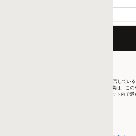
宣言している
地域ごとのマーケット
におけるFinancialsの実装
は、このExpertiseに必要な認定基準を満たすために、地域ご
ット
内で満たす必要があります。