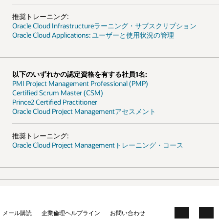
プション
ス
cebook
X
LinkedIn
YouTube