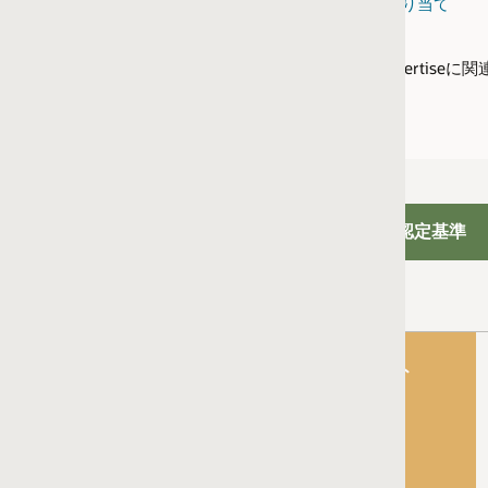
り当て
Expertiseに関連する製品が表示されます
eの認定基準
ト
以下の認定資格を有する社員2名:
Oracle Fusion Cloud Financials: General Ledger 2026 Im
または
Oracle Fusion Cloud Financials: General Ledger 2025 Imp
および
Oracle Fusion Cloud Financials: Payables and Expenses 