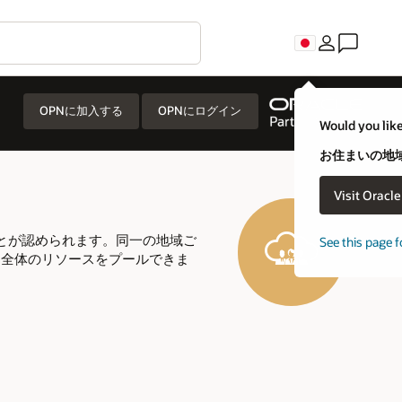
C
uld you like to visit an Oracle country site closer to you?
住まいの地域に合わせたOracleの国別サイトに移動しますか？
Visit Oracle United States
移動しない
e this page for a different country/region