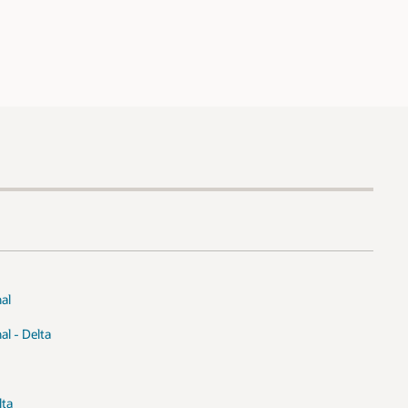
al
l - Delta
lta