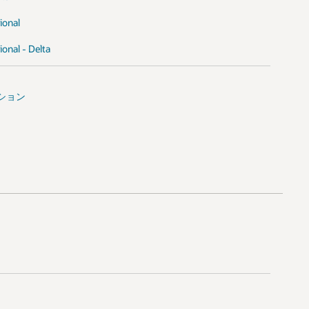
ional
onal - Delta
リプション