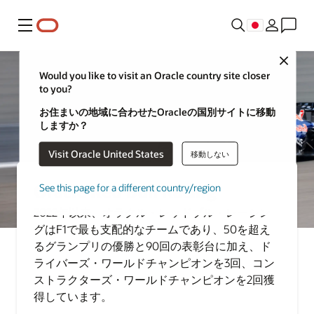
メニュー
Close
Would you like to visit an Oracle country site closer
to you?
お住まいの地域に合わせたOracleの国別サイトに移動
しますか？
Visit Oracle United States
移動しない
Oracle Red Bull Racing
See this page for a different country/region
2022年以来、オラクル・レッドブル・レーシン
グはF1で最も支配的なチームであり、50を超え
るグランプリの優勝と90回の表彰台に加え、ド
ライバーズ・ワールドチャンピオンを3回、コン
ストラクターズ・ワールドチャンピオンを2回獲
得しています。