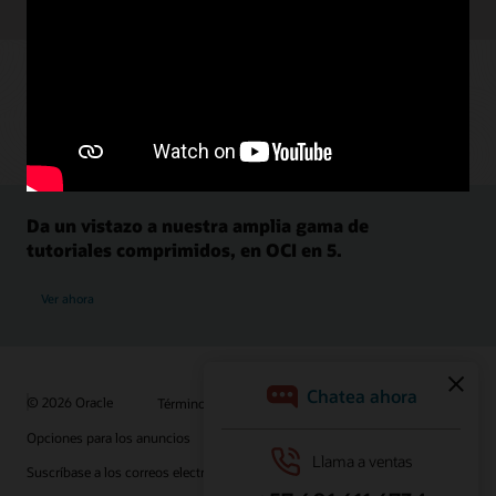
Da un vistazo a nuestra amplia gama de
tutoriales comprimidos, en OCI en 5.
Ver ahora
© 2026 Oracle
Términos de uso y privacidad
Opciones para los anuncios
Oportunidades profesionales
Suscríbase a los correos electrónicos
Línea de ayuda de integridad