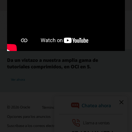
Da un vistazo a nuestra amplia gama de
tutoriales comprimidos, en OCI en 5.
Ver ahora
© 2026 Oracle
Términos de uso y privacidad
Opciones para los anuncios
Oportunidades profesionales
Suscríbase a los correos electrónicos
Línea de ayuda de integridad