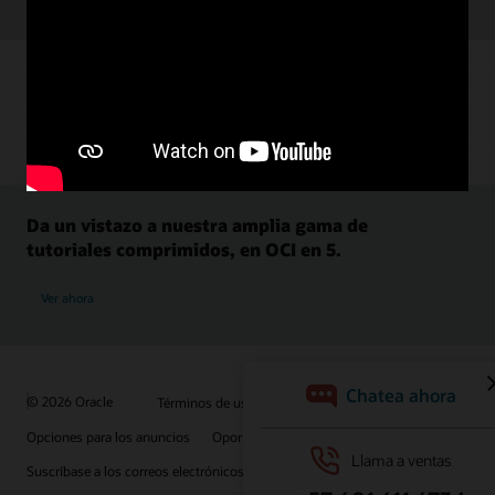
Da un vistazo a nuestra amplia gama de
tutoriales comprimidos, en OCI en 5.
Ver ahora
© 2026 Oracle
Términos de uso y privacidad
Opciones para los anuncios
Oportunidades profesionales
Suscríbase a los correos electrónicos
Línea de ayuda de integridad