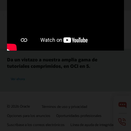
Da un vistazo a nuestra amplia gama de
tutoriales comprimidos, en OCI en 5.
Ver ahora
© 2026 Oracle
Términos de uso y privacidad
Opciones para los anuncios
Oportunidades profesionales
Suscríbase a los correos electrónicos
Línea de ayuda de integridad