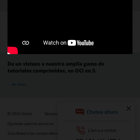
Da un vistazo a nuestra amplia gama de
tutoriales comprimidos, en OCI en 5.
Ver ahora
© 2026 Oracle
Términos de uso y privacidad
Opciones para los anuncios
Oportunidades profesionales
Suscríbase a los correos electrónicos
Línea de ayuda de integridad