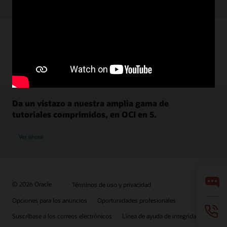
Da un vistazo a nuestra amplia gama de
tutoriales comprimidos, en OCI en 5.
Ver ahora
© 2026 Oracle
Términos de uso y privacidad
Opciones para los anuncios
Oportunidades profesionales
Suscríbase a los correos electrónicos
Línea de ayuda de integridad