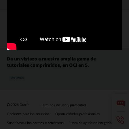
Da un vistazo a nuestra amplia gama de
tutoriales comprimidos, en OCI en 5.
Ver ahora
© 2026 Oracle
Términos de uso y privacidad
Opciones para los anuncios
Oportunidades profesionales
Suscríbase a los correos electrónicos
Línea de ayuda de integridad