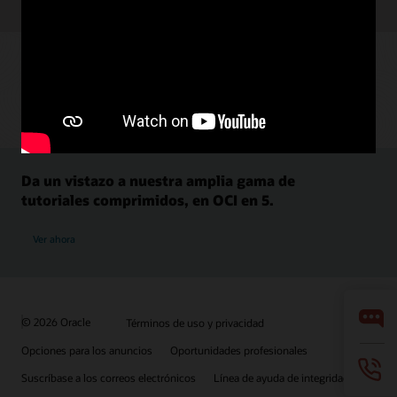
Da un vistazo a nuestra amplia gama de
tutoriales comprimidos, en OCI en 5.
Ver ahora
© 2026 Oracle
Términos de uso y privacidad
Opciones para los anuncios
Oportunidades profesionales
Suscríbase a los correos electrónicos
Línea de ayuda de integridad