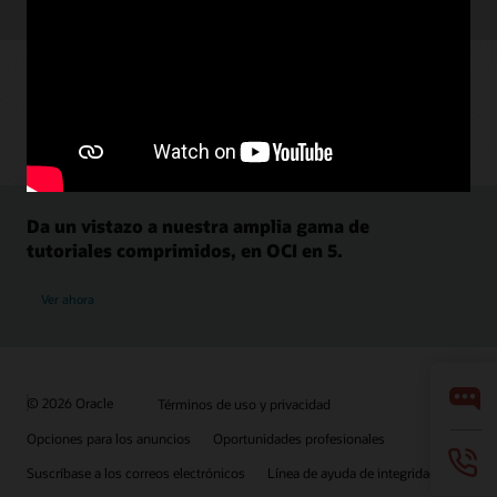
Da un vistazo a nuestra amplia gama de
tutoriales comprimidos, en OCI en 5.
Ver ahora
© 2026 Oracle
Términos de uso y privacidad
Opciones para los anuncios
Oportunidades profesionales
Suscríbase a los correos electrónicos
Línea de ayuda de integridad