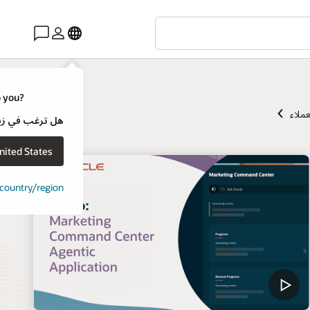
o you?
عملاء
هل ترغب في زيارة موقع ويب لـ e
nited States
t country/region