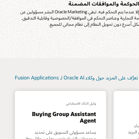
ستوى
لتسويق
 الحوكمة والموافقات المضمنة
موثوق
ت البرامج،
لا يعمل التنفيذ العملي إلا عندما يتم التحكم فيه. تبقي Oracle Marketing البشر مسؤولين عن
حلقات
مة التجارية وعناصر التحكم في الموافقة/الخصوصية وقابلية التدقيق.
تي تسهم في
ل أسرع دون تحويل النظام إلى نظام مجاني للجميع.
بلًا.
تعرَّف على المزيد حول وكلاء Oracle AI لـ Fusion Applications
وكيل الذكاء الاصطناعي
Buying Group Assistant
Agent
اء
لبريد
يساعد مسؤولي التسويق على تحديد
،
مجموعات الشراء وتحسينها من خلال ربط