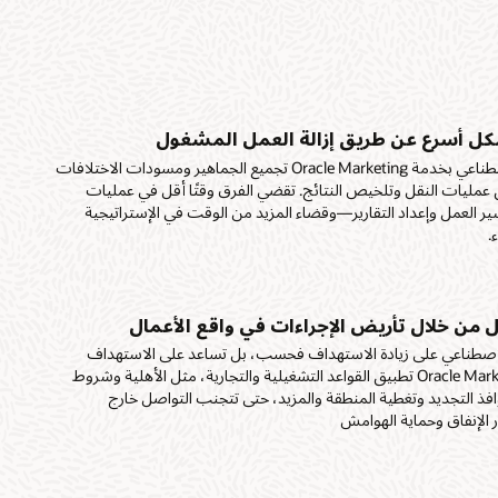
يق
بين
حملات
زيادة
 وفرص
تعراض
ت الصفحات،
الشراء.
شكل أسرع عن طريق إزالة العمل المشغول
ى
يق
دفة بدقة
لأوقات
ة المشتركة
يمكن لوكلاء الذكاء الاصطناعي بخدمة Oracle Marketing تجميع الجماهير ومسودات الاختلافات
بريد
لتعريف
ملين
ختبار
 عمليات النقل وتلخيص النتائج. تقضي الفرق وقتًا أقل في عمليات
حات
الذكية،
جة.
ر العمل وإعداد التقارير—وقضاء المزيد من الوقت في الإستراتيجية
ج،
ة، وأدوات
.
تخدام
قصيرة،
دام
لعملاء
لتواصل
 واسع
ة ولوحات
ت عبر
قارير
ثوقية.
للعملاء
لتفعيل
ويق،
ل من خلال تأريض الإجراءات في واقع الأعمال
صل مع منصة Oracle
ة،
F
 لدورة
 الاصطناعي على زيادة الاستهداف فحسب، بل تساعد على الاستهداف
انات،
قية بمتابعة
التكامل
وتطبيقات Oracle CX لتنفيذ
الصحيح. يمكن لـ Oracle Marketing تطبيق القواعد التشغيلية والتجارية، مثل الأهلية وشروط
خلال سياق
Oracle Sal
لقائم على
افذ التجديد وتغطية المنطقة والمزيد، حتى تتجنب التواصل خارج
 وعمليات
Oracle Fu
انات،
الإنفاق وحماية الهوامش
، وقياس
صوصية،
التدقيق،
ذكاء
مرار من