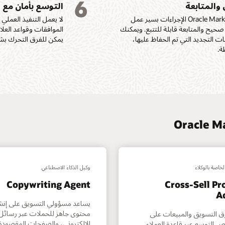
6
الاصطناعي والتعلم الآلي
خلال تقارير على م
الاصطناعي وفرق ا
 والمتابعة
التوسع بأمان مع
مجموعات الشراء، والإشارات
لتحديد مدى ملاءمة
استنادًا إلى سياق 
التكتيكات، وتحليلا
السلوكية.
البرامج لا تحقق نتائج إلا إذا تصرف شخص ما. يربط Oracle Marketing الإجراءات بسير عمل
المنتجات، واكتشاف الفجوات
للعملاء.
ومعايير النجاح، و
قيت صحيح والمتابعة قابلة للتتبع. ويمكنك
الموافقات وقواعد العلا
في مجموعات الشراء،
فعّل التكتيكات استنادًا إلى
التغذية الراجعة ال
ت التجديد التي تم الحفاظ عليها،
يمكن للفرق التحرك بشك
ومخاطر التجديد، وأفضل
السلوكيات في الوقت الفعلي،
تحسين التنفيذ مستق
ة.
مثل إرسال النماذج، والتفاعل
اقرأ ورقة بيانات Fusion Unity (PDF)
خاصة بالوكلاء
وكيل الذكاء الاصطناعي
Copywriting Agent
Cross-Sell P
A
يساعد مسؤولي التسويق على إنش
محتوى جاهز للحملات عبر رسائل ا
ق التسويق والمبيعات على
الإلكتروني، والصفحات المقصودة
 التوسع عبر قاعدة العملاء