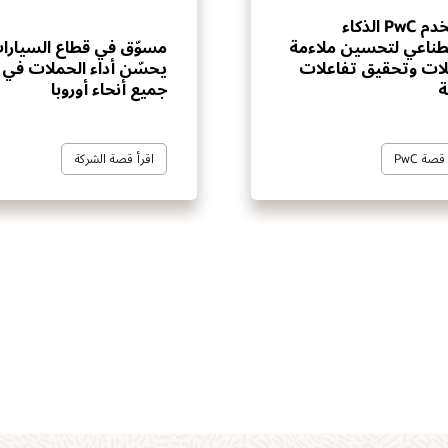
تستخدم PwC الذكاء
طناعي لتحسين ملاءمة
مسوّق في قطاع السيارا
لات وتحقيق تفاعلات
يحسّن أداء الحملات في
ة
جميع أنحاء أوروبا
قصة PwC
اقرأ قصة الشركة
نظام أساسي لأتمتة التسويق بين
أساس لبيانات العملاء وذكائهم لفهم
طبقة التنفيذ القائمة على الوكلاء لتح
نظام أساسي متعدد القنوات على مس