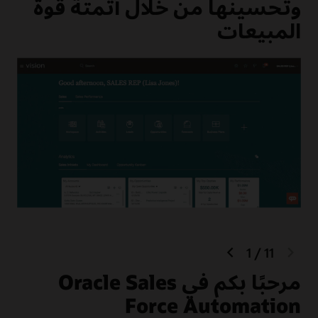
وتحسينها من خلال أتمتة قوة
المبيعات
next
previous
1
/
11
slide
slide
مرحبًا بكم في Oracle Sales
ال
Force Automation
ساعد