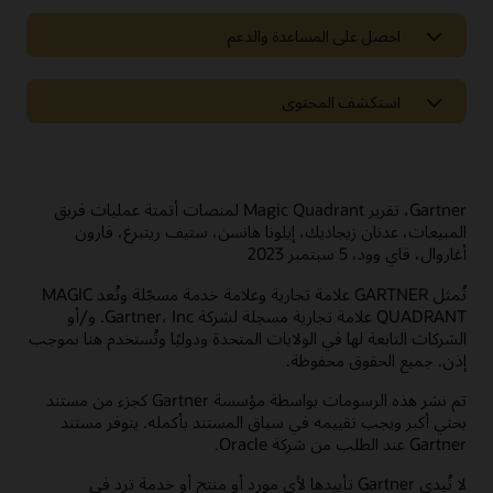
احصل على المساعدة والدعم
الدعم
استكشف المحتوى
Oracle Support
الحلول ذات الصلة
اتصال عملاء السحابة
مختبرات الأفكار
Oracle Marketing
Gartner، تقرير Magic Quadrant لمنصات أتمتة عمليات فريق
الشراكات
خدمات Oracle
المبيعات، عدنان زيجاديك، إيلونا هانسن، ستيف ريتبرغ، فارون
أغاروال، قاي وود، 5 سبتمبر 2023
المواضيع المتداولة
Oracle Consulting
تُمثل GARTNER علامة تجارية وعلامة خدمة مسجّلة وتُعد MAGIC
العثور على شريك
جولات حول المنتجات
تواصل مع العملاء في مجتمعنا
QUADRANT علامة تجارية مسجلة لشركة Gartner، Inc. و/أو
كن شريكًا
الشركات التابعة لها في الولايات المتحدة ودوليًا وتُستخدم هنا بموجب
انضم إلى Customer Cloud Connect للتعاون بين الأقران ومشاركة
إذن. جميع الحقوق محفوظة.
أفضل الممارسات والأدوات المطلوبة لمواكبة استراتيجية منتجات
Oracle.
استكشف Oracle Sales
تم نشر هذه الرسومات بواسطة مؤسسة Gartner كجزء من مستند
بحثي أكبر ويجب تقييمه في سياق المستند بأكمله.‬ يتوفر مستند
ما المقصود بإدارة الاشتراكات؟
الانضمام إلى المجتمع
Gartner عند الطلب من شركة Oracle.
ما المقصود بأتمتة عمليات فريق المبيعات؟
‏‫لا تُبدي Gartner تأييدها لأي مورد أو منتج أو خدمة ترد في
ما المقصود بتمكين المبيعات؟