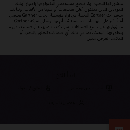
منشوراتها البحثية، ولا تنصح مستخدمي التكنولوجيا باختيار أولئك
ما المقصود بالتجارة الإلكترونية؟
الموردين الذين يملكون أعلى تصنيفات أو غيرها من الألقاب.‬ وتتألف
طور مهاراتك
ما المقصود بتجربة العملاء؟
منشورات Gartner البحثية من آراء مؤسسة أبحاث Gartner وينبغي
تُقدم Oracle University مجموعة متنوعة من الحلول التعليمية
ألا تُفسَّر على أنها بيانات حقيقية مُسلّم بها. وتخلي شركة Gartner
ما المقصود بنظام CRM؟
لمساعدتك على بناء مهارات السحابة، والتحقق من الخبرة، وتسريع وتيرة
مسؤوليتها عن جميع الضمانات، سواء كانت صريحة أو ضمنية، في ما
ما هو عائد استثمار CRM؟
الاعتماد.
يتعلق بهذا البحث، بما في ذلك أي ضمانات تتعلق بالتجارة أو
الملاءمة لغرض معين.
كيف يمكننا مساعدتك؟
ابدأ التعلم مجانًا
اتصل بالموارد العالمية
جدولة بيان موجز تنفيذي
مصادر التعلّم
شهادات تجربة العملاء واشتراكات في برامج التعلّم
ابدأ الآن
تعلم Oracle المُوجه
طلب عرض توضيحي
انطلق في جولة
الاتصال بالمبيعات