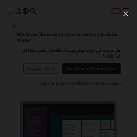
القائمة
Close
Would you like to visit an Oracle country site closer
to you?
هل ترغب في زيارة موقع ويب لـ Oracle يخص بلدًا أكثر
قربًا إليك؟
Oracle Sales Force Automation (SFA) هو تطبيق أتمتة المبيعات الذي
يجمع بيانات العملاء والبيانات التشغيلية ويربطها في إدارة علاقات العملاء
لمساعدة متخصصي المبيعات على فهم عملائهم وأتمتة المهام طوال عملية
Visit Oracle United States
لا، شكرًا، سأبقى هنا
المبيعات.
See this page for a different country/region
مشاهدة عرض توضيحي (1:41)
طلب عرض توضيحي