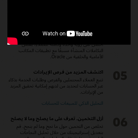
للتوصية، وليس نظامًا للسجلات فحسب.
كيفية تطوير إدارة علاقات العملاء (CRM) من نظام
سجلات إلى نظام توصيات
04
تقديم تجربة متصلة للعملاء
احصل على رؤية واحدة وكاملة للعملاء، بفضل
التكاملات المنشأة مسبقًا مع تطبيقات المكاتب
الأمامية والخلفية من Oracle.
05
اكتشف المزيد من فرص الإيرادات
تتبع العملاء المحتملين والفرص وطلبات الخدمة بذكاء
عبر الحسابات لتحديد من لديهم إمكانية تحقيق المزيد
من الإيرادات.
التحليل الذكي للمبيعات للحسابات
06
أزل التخمين. تعرف على ما يصلح وما لا يصلح
تخلص من التخمين حول ما نجح وما لم ينجح. قم
بتعديل إستراتيجيتك من خلال تحليل النجاحات