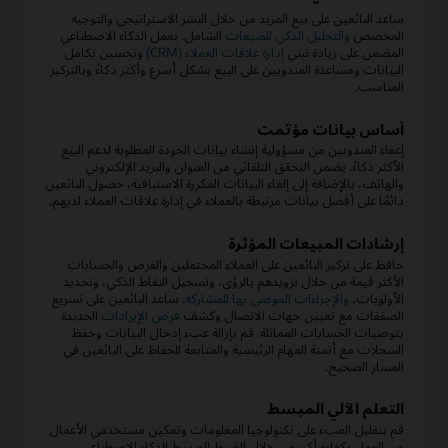
ساعد البائعين على بيع المزيد من خلال النشر الاستراتيجي والتوجيه
المخصص
والتحليل الذكي للمبيعات
الشامل. يعمل الذكاء الاصطناعي
المضمن على زيادة تبني
إدارة علاقات العملاء (CRM)
وتحسين تكامل
البيانات ومساعدة المندوبين على البيع بشكل أسرع وأكثر ذكاءً وبالتركيز
المناسب.
أساس بيانات مؤتمت
إعفاء المندوبين من مسؤولية إنشاء بيانات الجودة المطلوبة لدعم البيع
الأكثر ذكاءً. يضمن التحقق التلقائي من العنوان والبريد الإلكتروني
والهاتف، بالإضافة إلى إلغاء البيانات المكررة الاستباقية، حصول البائعين
دائمًا على أفضل بيانات مرتبطة بالعملاء في إدارة علاقات العملاء لديهم.
إرشادات المبيعات المؤثرة
حافظ على تركيز البائعين على العملاء المحتملين والفرص والحسابات
الأكثر قيمة من خلال تزويدهم بالرؤى، وتسجيل النقاط الذكي، وتحديد
الأولويات،
والإجراءات الموصى بها للمشاركة
. ساعد البائعين على تسريع
الصفقات مع تعيين جهات الاتصال وكشف
فرص الإيرادات
الجديدة
بتوصيات الحسابات المماثلة. قم بإزالة عبء إدخال البيانات وحفظ
السجلات مع أتمتة المهام الرئيسية والمتابعة للحفاظ على البائعين في
المسار الصحيح.
التعلم الآلي المبسط
قم بتقليل العبء على تكنولوجيا المعلومات وتمكين مستخدمي الأعمال
من العمل بكفاءة أكبر من خلال الضبط المبسط للذكاء الاصطناعي