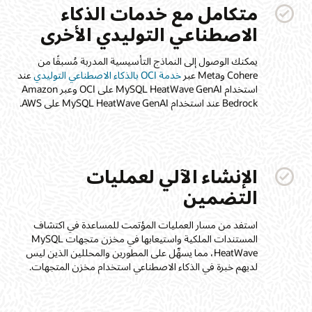
متكامل مع خدمات الذكاء
الاصطناعي التوليدي الأخرى
يمكنك الوصول إلى النماذج التأسيسية المدربة مُسبقًا من
Cohere وMeta عبر
خدمة OCI بالذكاء الاصطناعي التوليدي
عند
استخدام MySQL HeatWave GenAI على OCI وعبر Amazon
Bedrock عند استخدام MySQL HeatWave GenAI على AWS.
الإنشاء الآلي لعمليات
التضمين
استفد من مسار العمليات المؤتمت للمساعدة في اكتشاف
المستندات الملكية واستيعابها في مخزن متجهات MySQL
HeatWave، مما يسهِّل على المطورين والمحللين الذين ليس
لديهم خبرة في الذكاء الاصطناعي استخدام مخزن المتجهات.