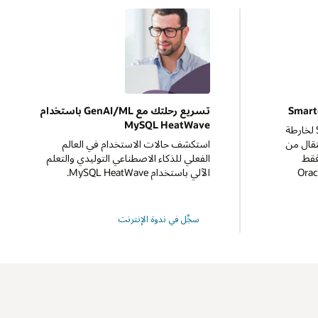
تسريع رحلتك مع GenAI/ML باستخدام
MySQL HeatWave
تعرّف على طريقة تتبع SmarterD لخارطة
هرًا والانتقال من
استكشف حالات الاستخدام في العالم
فقط
الفعلي للذكاء الاصطناعي التوليدي والتعلم
Oracl
الآلي باستخدام MySQL HeatWave.
تسريع
سجِّل في ندوة الإنترنت
رحلتك
في
GenAI/ML
باستخدام
MySQL
HeatWave