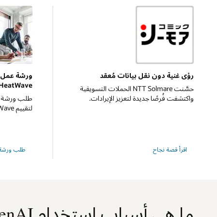
رؤى غنية دون نقل بيانات مُعقد
HeatWave
حسَّنت NTT Solmare الحملات التسويقية
واكتشفت فُرصًا جديدة لتعزيز الإيرادات.
طلب ورشة عم
لتقييم MySQL HeatWave أو البدء بها.
NTT
اقرأ قصة نجاح
طلب ورشة 
Solmare
ما هي أسباب استخدام MySQL HeatWave GenAI؟