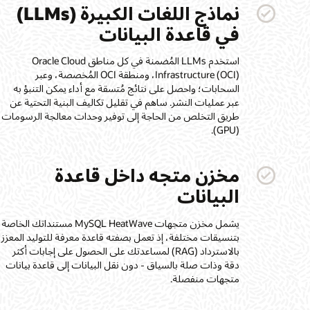
نماذج اللغات الكبيرة (LLMs)
في قاعدة البيانات
استخدم LLMs المُضمنة في كل مناطق Oracle Cloud
Infrastructure (OCI)، ومنطقة OCI المُخصصة، وعبر
السحابات؛ واحصل على نتائج مُتسقة مع أداء يمكن التنبؤ به
عبر عمليات النشر. ساهم في تقليل تكاليف البنية التحتية عن
طريق التخلص من الحاجة إلى توفير وحدات معالجة الرسومات
(GPU).
مخزن متجه داخل قاعدة
البيانات
يشمل مخزن متجهات MySQL HeatWave مستنداتك الخاصة
بتنسيقات مختلفة، إذ تعمل بصفته قاعدة معرفة للتوليد المعزز
بالاسترداد (RAG) لمساعدتك على الحصول على إجابات أكثر
دقة وذات صلة بالسياق - دون نقل البيانات إلى قاعدة بيانات
متجهات منفصلة.