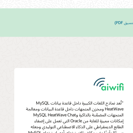
ق PDF)
"تُعد نماذج اللغات الكبيرة داخل قاعدة بيانات MySQL
HeatWave ومخزن المتجهات داخل قاعدة البيانات ومعالجة
المتجهات المضمّنة بالذاكرة وMySQL HeatWave Chat
إمكانات مميزة للغاية من Oracle التي تعمل على إضفاء
الطابع الديمقراطي على الذكاء الاصطناعي التوليدي وجعله
بسيطًا وآمنًا وغير مكلف للاستخدام. أدى استخدام MySQL