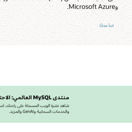
وMicrosoft Azure.
ابدأ مجانًا
منتدى MySQL العالمي: الاحتفال بـ 30 سنة مع MySQL
والخدمات السحابية وGenAI والمزيد.