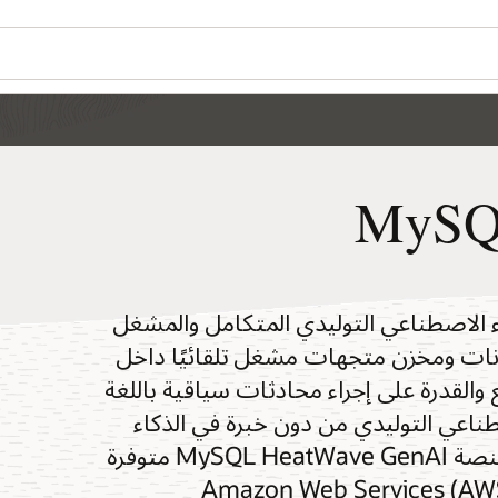
MySQ
Oracle MySQL HeatWave G الذكاء الاصطناعي التوليدي المتكامل والمشغل
بيانات ومخزن متجهات مشغل تلقائيًا داخل
 والقدرة على إجراء محادثات سياقية باللغة
طناعي التوليدي من دون خبرة في الذكاء
الاصطناعي أو نقل البيانات أو تكاليف إضافية. منصة MySQL HeatWave GenAI متوفرة
لبنية التحتية من Oracle Cloud (OCI) وAmazon Web Services (AWS)