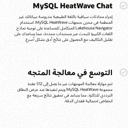
MySQL HeatWave Chat
إجراء محادثات سياقية باللغة الطبيعية مدروسة ببياناتك غير
المنظمة في مخزن متجهات MySQL HeatWave. استخدام
Lakehouse Navigator المتكامل للمساعدة على توجيه نماذج
اللغات الكبيرة للبحث عبر مستندات محددة، مما يساعدك على
تقليل التكاليف مع الحصول على نتائج أدق بشكل أسرع.
التوسع في معالجة المتجه
تتم موازاة معالجة الموجهات عبر ما يصل إلى 512 عقدة
مجموعة MySQL HeatWave ويتم تنفيذها عند عرض النطاق
الترددي للذاكرة، مما يساعد في تحقيق نتائج سريعة مع
انخفاض احتمالية فقدان الدقة.