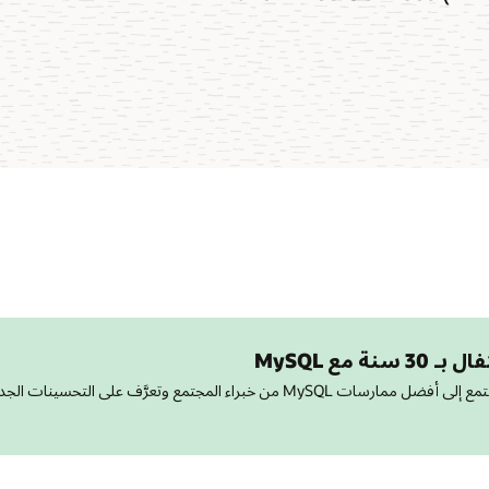
شاهد نشرة الويب المسجلة على راحتك. استمع إلى أفضل ممارسات MySQL من خبراء المجتمع وتعرَّف