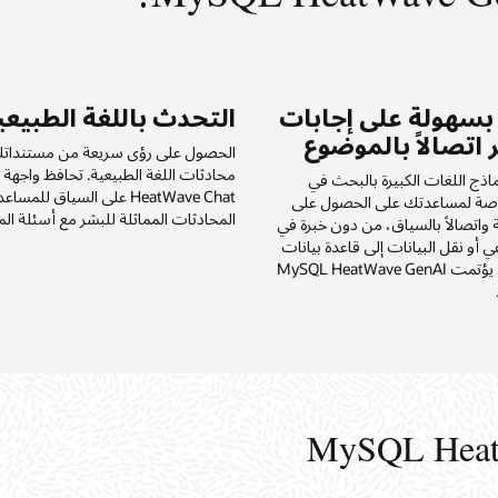
سهولة على إجابات
التحدث باللغة الطبيعي
 اتصالاً بالموضوع
الحصول على رؤى سريعة من مستندات
اذج اللغات الكبيرة بالبحث في
HeatWave Chat على السياق لل
اصة لمساعدتك على الحصول على
المحادثات المماثلة للبشر مع أسئلة المت
 واتصالاً بالسياق، من دون خبرة في
ي أو نقل البيانات إلى قاعدة بيانات
موجه منفصلة. يؤتمت MySQL HeatWave GenAI