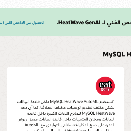
ي لـ HeatWave GenAI.
الحصول على الملخص الفني (بتنسي
"نستخدم MySQL HeatWave AutoML داخل قاعدة البيانات
بشكل مكثف لتقديم توصيات مختلفة لعملائنا. كما أن دعم
MySQL HeatWave لنماذج اللغات الكبيرة داخل قاعدة
البيانات ومخزن المتجهات داخل قاعدة البيانات مميز، ويوفر
القدرة على دمج الذكاء الاصطناعي التوليدي مع AutoML
مزيدًا من التميز لـ HeatWave في المجال، ما يمكننا من