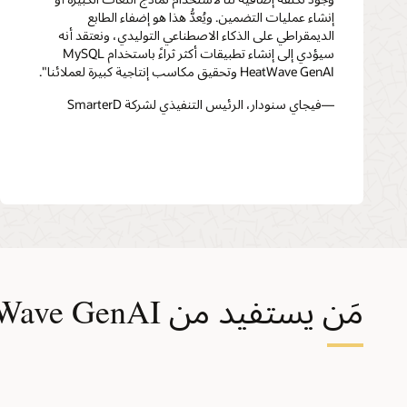
إنشاء عمليات التضمين. ويُعدُّ هذا هو إضفاء الطابع
الديمقراطي على الذكاء الاصطناعي التوليدي، ونعتقد أنه
سيؤدي إلى إنشاء تطبيقات أكثر ثراءً باستخدام MySQL
HeatWave GenAI وتحقيق مكاسب إنتاجية كبيرة لعملائنا".
—فيجاي سنودار، الرئيس التنفيذي لشركة SmarterD
مَن يستفيد من MySQL HeatWave GenAI؟