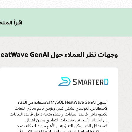
اقرأ الملخص الفن
وجهات نظر العملاء حول MySQL HeatWave GenAI
"يسهل MySQL HeatWave GenAI الاستفادة من الذكاء
الاصطناعي التوليدي بشكل كبير. ويؤدي دعم نماذج اللغات
الكبيرة داخل قاعدة البيانات وإنشاء متجه داخل قاعدة البيانات
إلى انخفاض كبير في تعقيدات التطبيق وزمن انتقال
الاستدلال الذي يمكن التنبؤ به، والأهم من ذلك كله، عدم
وجود تكلفة إضافية لنا لاستخدام نماذج اللغات الكبيرة أو