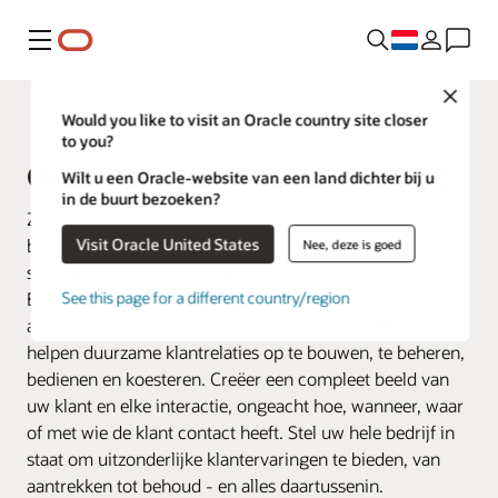
Menu
Close
Fusion Applications
Would you like to visit an Oracle country site closer
to you?
Oracle Customer Experience (CX)
Wilt u een Oracle-website van een land dichter bij u
in de buurt bezoeken?
Zorg dat elke klantinteractie belangrijk is door al uw
Visit Oracle United States
bedrijfsdata op het gebied van marketing, verkoop en
Nee, deze is goed
service aan elkaar te koppelen. Oracle Customer
Experience (CX) biedt een serie samenhangende
See this page for a different country/region
applicaties, die verder gaat dan traditioneel CRM om u te
helpen duurzame klantrelaties op te bouwen, te beheren,
bedienen en koesteren. Creëer een compleet beeld van
uw klant en elke interactie, ongeacht hoe, wanneer, waar
of met wie de klant contact heeft. Stel uw hele bedrijf in
staat om uitzonderlijke klantervaringen te bieden, van
aantrekken tot behoud - en alles daartussenin.