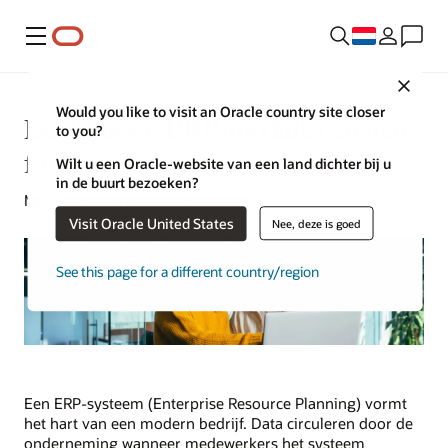
Menu
Close
Would you like to visit an Oracle country site closer
De 10 beste ERP-modules en hun
to you?
functies
Wilt u een Oracle-website van een land dichter bij u
in de buurt bezoeken?
Mark Jackley | Content Strategist | februari 2023
Visit Oracle United States
Nee, deze is goed
See this page for a different country/region
Een ERP-systeem (Enterprise Resource Planning) vormt
het hart van een modern bedrijf. Data circuleren door de
onderneming wanneer medewerkers het systeem