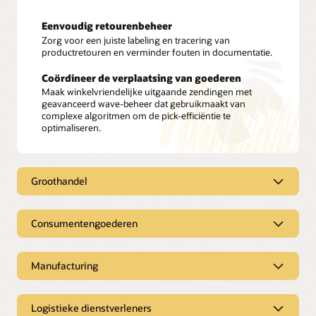
Eenvoudig retourenbeheer
Zorg voor een juiste labeling en tracering van
productretouren en verminder fouten in documentatie.
Coördineer de verplaatsing van goederen
Maak winkelvriendelijke uitgaande zendingen met
geavanceerd wave-beheer dat gebruikmaakt van
complexe algoritmen om de pick-efficiëntie te
optimaliseren.
Groothandel
Groothandel
Consumentengoederen
Groothandelsbedrijven moeten een duidelijk beeld
hebben van hun complete logistieke netwerk, van
Consumentengoederen
Manufacturing
distributiecentrum tot verkooplocatie. Oracle
Warehouse Management Cloud biedt een compleet
Verbonden consumenten willen online oplossingen
inzicht in uw voorraden, zodat u verzekerd bent van
waarbij de afhandelingstechnologie is afgestemd op e-
Manufacturing
Logistieke dienstverleners
minder fouten in orders en u minder vaak iets niet op
commerceverkopen en de detailhandelverkoop. Tover