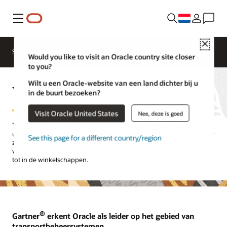
Menu
Close
SCM voor branches
Wat is er nieuw
Would you like to visit an Oracle country site closer
to you?
Wilt u een Oracle-website van een land dichter bij u
Warehouse Management
in de buurt bezoeken?
Visit Oracle United States
Nee, deze is goed
Transformeer magazijnprocessen zodat deze voldoen aan de
uitdagingen van de hedendaagse, vraaggestuurde markt en beheer
See this page for a different country/region
zo op succesvolle wijze complexe afhandelingsactiviteiten en
verschaf inzicht in de gehele voorraad, vanaf het distributiecentrum
tot in de winkelschappen.
®
Gartner
erkent Oracle als leider op het gebied van
transportbeheersystemen